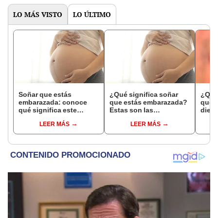
LO MÁS VISTO
LO ÚLTIMO
Soñar que estás
¿Qué significa soñar
¿Qué 
embarazada: conoce
que estás embarazada?
que s
qué significa este
Estas son las
dient
interesante sueño
interpretaciones más
pres
LEER MÁS
LEER MÁS
comunes