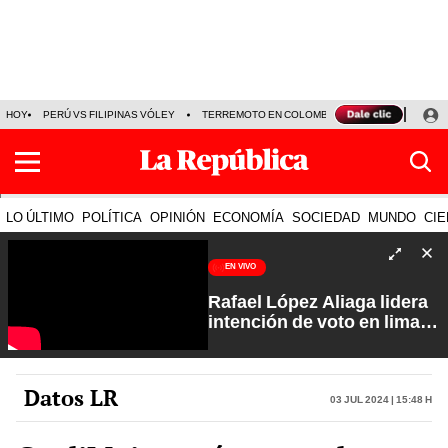
HOY
PERÚ VS FILIPINAS VÓLEY
TERREMOTO EN COLOMBIA EN VIVO
CÁMARA
LO ÚLTIMO
POLÍTICA
OPINIÓN
ECONOMÍA
SOCIEDAD
MUNDO
CIE
EN VIVO
Rafael López Aliaga lidera
intención de voto en lima
con 29%| Fuerte y Claro
con Manuela Camacho
Datos LR
03 Jul 2024 | 15:48 h