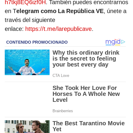
h7tkj8EQ6izf0H
. También puedes encontrarnos
en T
elegram como La República VE
, únete a
través del siguiente
enlace:
https://t.me/larepublicave
.