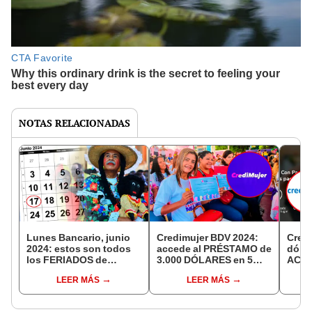
NOTAS RELACIONADAS
Lunes Bancario, junio
Credimujer BDV 2024:
Cred
2024: estos son todos
accede al PRÉSTAMO de
dólar
los FERIADOS de
3.000 DÓLARES en 5
ACCE
Sudeban en Venezuela
pasos | LINK de registro
del 
LEER MÁS
LEER MÁS
2024