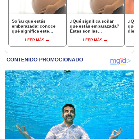
Soñar que estás
¿Qué significa soñar
¿Qué 
embarazada: conoce
que estás embarazada?
que s
qué significa este
Estas son las
dient
interesante sueño
interpretaciones más
pres
LEER MÁS
LEER MÁS
comunes