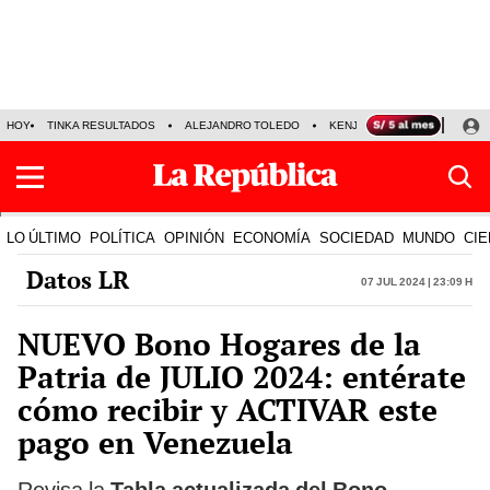
HOY
TINKA RESULTADOS
ALEJANDRO TOLEDO
KENJI FUJIMORI
PRECIO
LO ÚLTIMO
POLÍTICA
OPINIÓN
ECONOMÍA
SOCIEDAD
MUNDO
CIE
Datos LR
07 Jul 2024 | 23:09 h
NUEVO Bono Hogares de la
Patria de JULIO 2024: entérate
cómo recibir y ACTIVAR este
pago en Venezuela