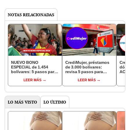
NOTAS RELACIONADAS
NUEVO BONO
CrediMujer, préstamos
Cred
ESPECIAL de 1.454
de 3.000 bolívares:
dólar
bolívares: 5 pasos para
revisa 5 pasos para
ACCE
saber si te corresponde
cobrarlo y LINK para
del 
LEER MÁS
LEER MÁS
el SUBSIDIO en
registrarte
2024
Venezuela
LO MÁS VISTO
LO ÚLTIMO