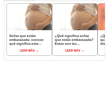
Soñar que estás
¿Qué significa soñar
¿Qué 
embarazada: conoce
que estás embarazada?
que s
qué significa este
Estas son las
dient
interesante sueño
interpretaciones más
pres
LEER MÁS
LEER MÁS
comunes