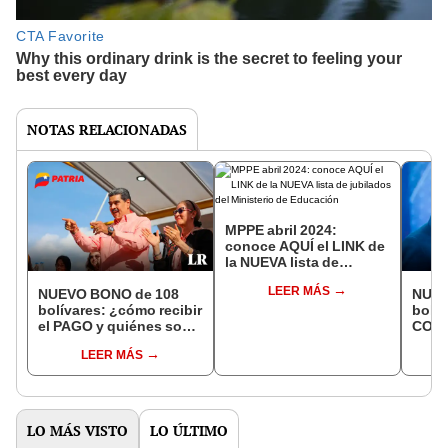
NOTAS RELACIONADAS
MPPE abril 2024:
conoce AQUÍ el LINK de
la NUEVA lista de
jubilados del Ministerio
LEER MÁS
de Educación
NUEVO BONO de 108
NUEV
bolívares: ¿cómo recibir
bolív
el PAGO y quiénes son
COBRA
los beneficiarios vía
2024 
LEER MÁS
Patria?
Siste
LO MÁS VISTO
LO ÚLTIMO