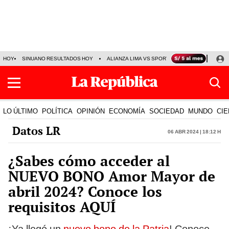
HOY
SINUANO RESULTADOS HOY
ALIANZA LIMA VS SPORT BOYS
JORGE MES
LO ÚLTIMO
POLÍTICA
OPINIÓN
ECONOMÍA
SOCIEDAD
MUNDO
CIE
Datos LR
06 Abr 2024 | 18:12 h
¿Sabes cómo acceder al
NUEVO BONO Amor Mayor de
abril 2024? Conoce los
requisitos AQUÍ