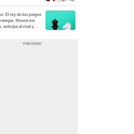
stra tu habilidad.
z: El rey de los juegos
trategia. Mueve tus
, anticipa al rival y
gue el jaque mate.