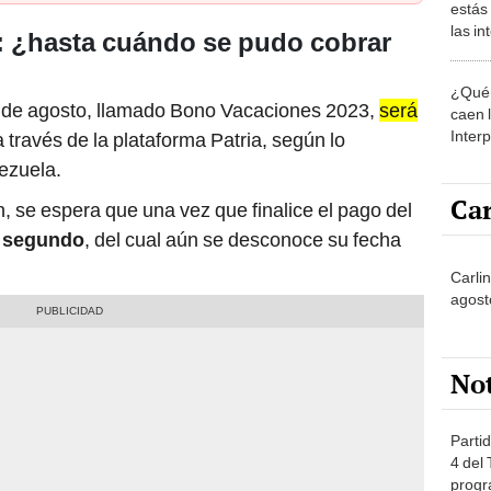
estás
las i
 ¿hasta cuándo se pudo cobrar
comu
¿Qué 
s de agosto, llamado Bono Vacaciones 2023,
será
caen 
Inter
 través de la plataforma Patria, según lo
y pos
ezuela.
Car
, se espera que una vez que finalice el pago del
l
segundo
, del cual aún se desconoce su fecha
Carlin
agost
No
Partid
4 del
progr