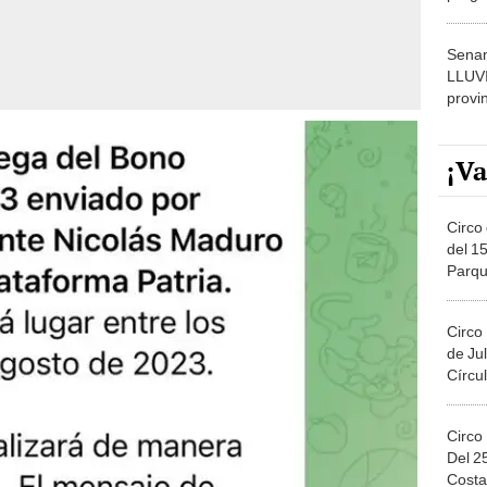
dónde
Senam
LLUV
provi
¡Va
Circo 
del 15
Parqu
Migue
Circo
de Jul
Círcul
Circo
Del 2
Costa