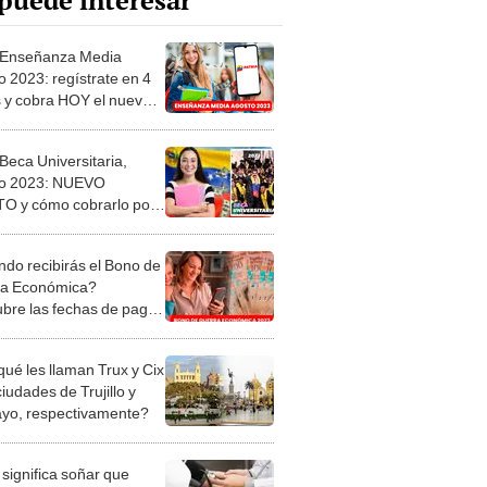
puede interesar
 Enseñanza Media
o 2023: regístrate en 4
 y cobra HOY el nuevo
 por Patria
Beca Universitaria,
to 2023: NUEVO
 y cómo cobrarlo por
do recibirás el Bono de
ra Económica?
bre las fechas de pago
osto 2023
qué les llaman Trux y Cix
ciudades de Trujillo y
ayo, respectivamente?
significa soñar que