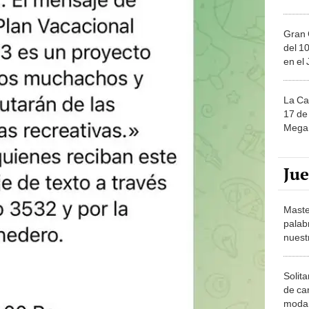
Gran 
del 10
en el
La Ca
17 de 
Mega 
Ju
Maste
palab
nuest
Solita
de ca
moda.