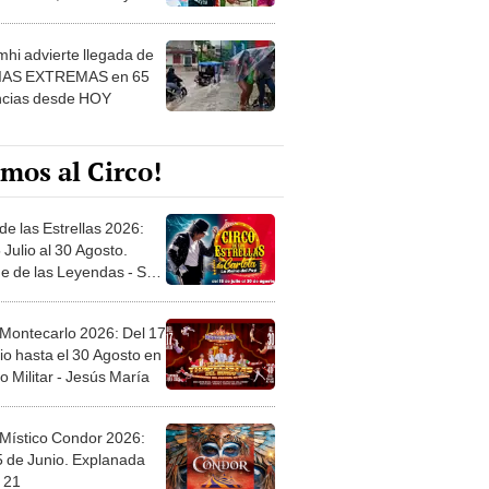
 ver
hi advierte llegada de
IAS EXTREMAS en 65
ncias desde HOY
mos al Circo!
de las Estrellas 2026:
 Julio al 30 Agosto.
e de las Leyendas - San
l
 Montecarlo 2026: Del 17
io hasta el 30 Agosto en
o Militar - Jesús María
 Místico Condor 2026:
5 de Junio. Explanada
 21