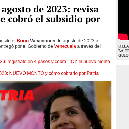
agosto de 2023: revisa
e cobró el subsidio por
ositó el
Bono
Vacaciones
de agosto de 2023 o
OLLA
entregó por el Gobierno de
Venezuela
a través del
LA T
GUIO
: regístrate en 4 pasos y cobra HOY el nuevo monto
 2023: NUEVO MONTO y cómo cobrarlo por Patria