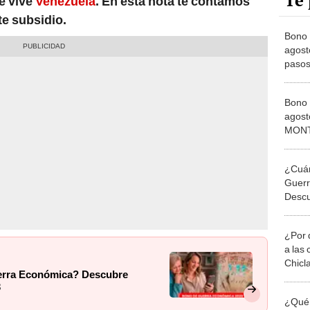
Te 
ue vive
Venezuela
. En esta nota te contamos
te subsidio.
Bono
agost
pasos
monto
Bono 
agos
MONTO
Patria
¿Cuán
Guer
Descu
en ag
¿Por 
a las 
Chicl
uerra Económica? Descubre
3
¿Qué 