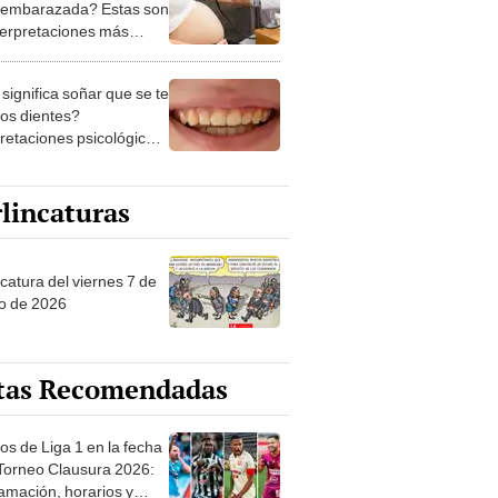
 embarazada? Estas son
nterpretaciones más
nes
significa soñar que se te
los dientes?
pretaciones psicológicas
ibles explicaciones
lincaturas
catura del viernes 7 de
o de 2026
tas Recomendadas
os de Liga 1 en la fecha
 Torneo Clausura 2026:
amación, horarios y