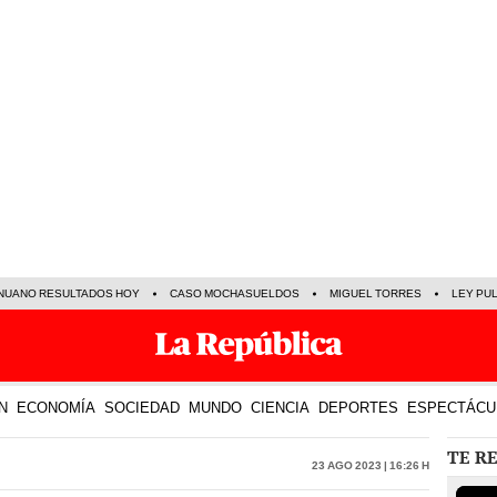
NUANO RESULTADOS HOY
CASO MOCHASUELDOS
MIGUEL TORRES
LEY PU
N
ECONOMÍA
SOCIEDAD
MUNDO
CIENCIA
DEPORTES
ESPECTÁCU
TE R
23 Ago 2023 | 16:26 h