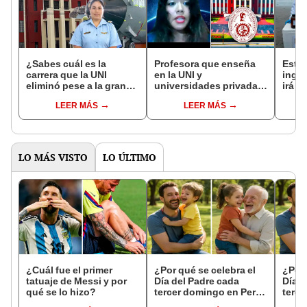
¿Sabes cuál es la
Profesora que enseña
Estud
carrera que la UNI
en la UNI y
ingre
eliminó pese a la gran
universidades privadas
irá a
demanda laboral? Tuvo
señala fuertes
escue
LEER MÁS
LEER MÁS
solo 12 egresados
diferencias entre
una v
ambas: "Aprueban con
10"
LO MÁS VISTO
LO ÚLTIMO
¿Cuál fue el primer
¿Por qué se celebra el
¿Por 
tatuaje de Messi y por
Día del Padre cada
Día d
qué se lo hizo?
tercer domingo en Perú,
terce
México y Argentina?:
Méxic