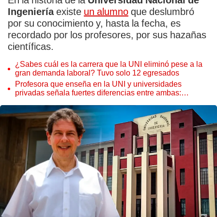
En la historia de la
Universidad Nacional de
Ingeniería
existe
un alumno
que deslumbró
por su conocimiento y, hasta la fecha, es
recordado por los profesores, por sus hazañas
científicas.
¿Sabes cuál es la carrera que la UNI eliminó pese a la
gran demanda laboral? Tuvo solo 12 egresados
Profesora que enseña en la UNI y universidades
privadas señala fuertes diferencias entre ambas:
"Aprueban con 10"