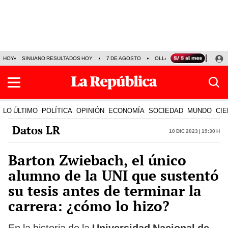
HOY
SINUANO RESULTADOS HOY
7 DE AGOSTO
OLLANTA HUMALA
PAPA
LO ÚLTIMO
POLÍTICA
OPINIÓN
ECONOMÍA
SOCIEDAD
MUNDO
CIE
Datos LR
10 Dic 2023 | 19:30 h
Barton Zwiebach, el único
alumno de la UNI que sustentó
su tesis antes de terminar la
carrera: ¿cómo lo hizo?