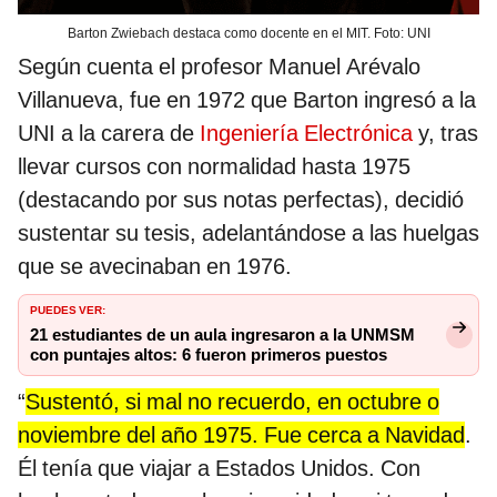
Barton Zwiebach destaca como docente en el MIT. Foto: UNI
Según cuenta el profesor Manuel Arévalo
Villanueva, fue en 1972 que Barton ingresó a la
UNI a la carera de
Ingeniería Electrónica
y, tras
llevar cursos con normalidad hasta 1975
(destacando por sus notas perfectas), decidió
sustentar su tesis, adelantándose a las huelgas
que se avecinaban en 1976.
PUEDES VER:
21 estudiantes de un aula ingresaron a la UNMSM
con puntajes altos: 6 fueron primeros puestos
“
Sustentó, si mal no recuerdo, en octubre o
noviembre del año 1975. Fue cerca a Navidad
.
Él tenía que viajar a Estados Unidos. Con