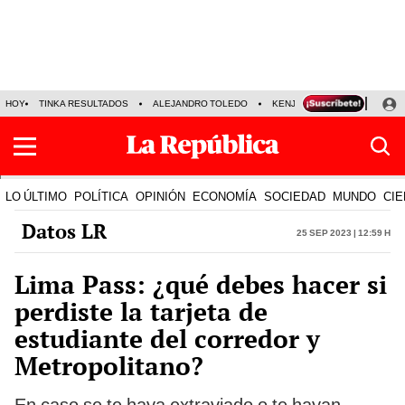
HOY
TINKA RESULTADOS
ALEJANDRO TOLEDO
KENJI FUJIMORI
PRECIO
LO ÚLTIMO
POLÍTICA
OPINIÓN
ECONOMÍA
SOCIEDAD
MUNDO
CIE
Datos LR
25 Sep 2023 | 12:59 h
Lima Pass: ¿qué debes hacer si
perdiste la tarjeta de
estudiante del corredor y
Metropolitano?