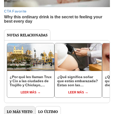
NOTAS RELACIONADAS
¿Por qué les llaman Trux
¿Qué significa soñar
¿Qué 
y Cix a las ciudades de
que estás embarazada?
que s
Trujillo y Chiclayo,
Estas son las
dien
respectivamente?
interpretaciones más
Inter
LEER MÁS
LEER MÁS
comunes
psico
expl
LO MÁS VISTO
LO ÚLTIMO