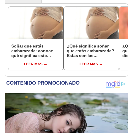
Soñar que estás
¿Qué significa soñar
¿Qué 
embarazada: conoce
que estás embarazada?
que s
qué significa este
Estas son las
dient
interesante sueño
interpretaciones más
pres
LEER MÁS
LEER MÁS
comunes