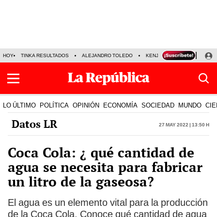
HOY
TINKA RESULTADOS
ALEJANDRO TOLEDO
KENJI FUJIMORI
PRECIO
LO ÚLTIMO
POLÍTICA
OPINIÓN
ECONOMÍA
SOCIEDAD
MUNDO
CIE
Datos LR
27 May 2022 | 13:50 h
Coca Cola: ¿ qué cantidad de
agua se necesita para fabricar
un litro de la gaseosa?
El agua es un elemento vital para la producción
de la Coca Cola. Conoce qué cantidad de agua