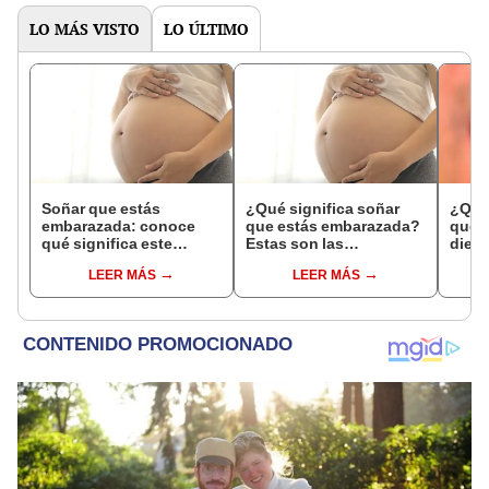
LO MÁS VISTO
LO ÚLTIMO
Soñar que estás
¿Qué significa soñar
¿Qué 
embarazada: conoce
que estás embarazada?
que s
qué significa este
Estas son las
dient
interesante sueño
interpretaciones más
pres
LEER MÁS
LEER MÁS
comunes