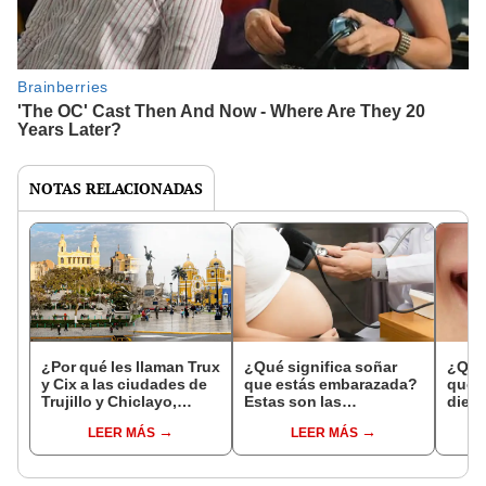
NOTAS RELACIONADAS
¿Por qué les llaman Trux
¿Qué significa soñar
¿Qué 
y Cix a las ciudades de
que estás embarazada?
que s
Trujillo y Chiclayo,
Estas son las
dien
respectivamente?
interpretaciones más
Inter
LEER MÁS
LEER MÁS
comunes
psico
expl