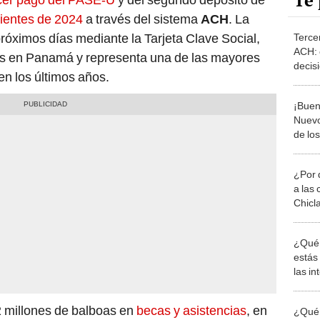
Te 
ientes de 2024
a través del sistema
ACH
. La
próximos días mediante la Tarjeta Clave Social,
Terce
ACH: 
tes en Panamá y representa una de las mayores
decisi
en los últimos años.
benef
por ta
¡Buen
Nuevo
de lo
en ma
¿Por 
a las 
Chicl
¿Qué 
estás
las i
comu
2 millones de balboas en
becas y asistencias
, en
¿Qué 