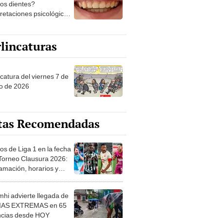
los dientes?
pretaciones psicológicas
ibles explicaciones
lincaturas
catura del viernes 7 de
o de 2026
tas Recomendadas
os de Liga 1 en la fecha
 Torneo Clausura 2026:
amación, horarios y
 ver
hi advierte llegada de
IAS EXTREMAS en 65
ncias desde HOY