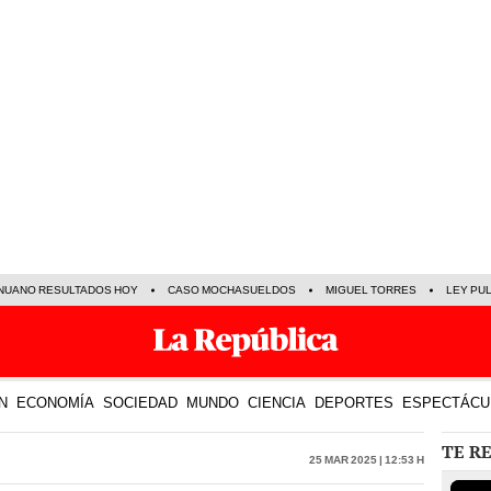
NUANO RESULTADOS HOY
CASO MOCHASUELDOS
MIGUEL TORRES
LEY PU
N
ECONOMÍA
SOCIEDAD
MUNDO
CIENCIA
DEPORTES
ESPECTÁCU
TE R
25 Mar 2025 | 12:53 h