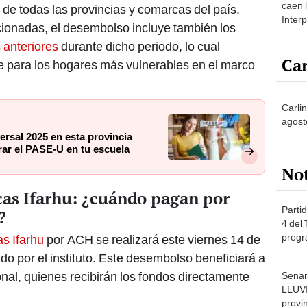
caen 
 de todas las provincias y comarcas del país.
Inter
ionadas, el desembolso incluye también los
y pos
 anteriores
durante dicho periodo, lo cual
Car
e para los hogares más vulnerables en el marco
Carlin
agost
ersal 2025 en esta provincia
rar el PASE-U en tu escuela
No
cas Ifarhu: ¿cuándo pagan por
Partid
?
4 del
progr
s Ifarhu
por ACH se realizará este viernes 14 de
dónde
o por el instituto. Este desembolso beneficiará a
onal, quienes recibirán los fondos directamente
Senam
LLUV
provi