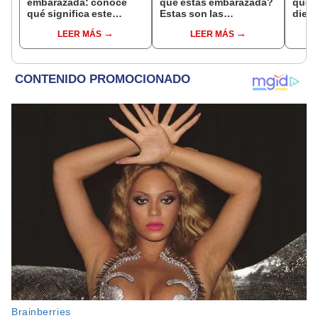
embarazada: conoce
que estás embarazada?
que s
qué significa este
Estas son las
dient
interesante sueño
interpretaciones más
pres
LEER MÁS
LEER MÁS
comunes