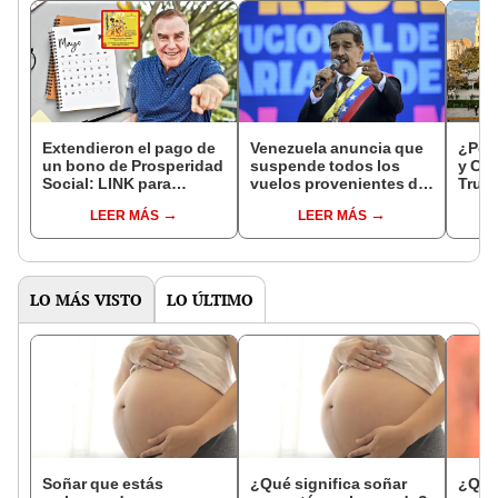
Extendieron el pago de
Venezuela anuncia que
¿Por 
un bono de Prosperidad
suspende todos los
y Cix
Social: LINK para
vuelos provenientes de
Truji
consultar por el Banco
Colombia: denuncia
resp
LEER MÁS
LEER MÁS
Agrario si tengo los
infiltración de
200.000 pesos en mayo
"mercenarios"
2025
LO MÁS VISTO
LO ÚLTIMO
Soñar que estás
¿Qué significa soñar
¿Qué 