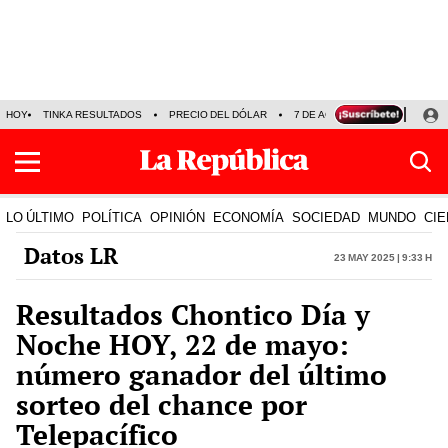
HOY
TINKA RESULTADOS
PRECIO DEL DÓLAR
7 DE AGOSTO
OLLANTA H
LO ÚLTIMO
POLÍTICA
OPINIÓN
ECONOMÍA
SOCIEDAD
MUNDO
CIE
Datos LR
23 May 2025 | 9:33 h
Resultados Chontico Día y
Noche HOY, 22 de mayo:
número ganador del último
sorteo del chance por
Telepacífico