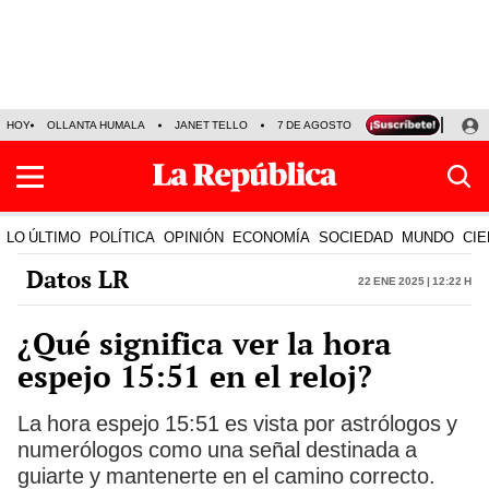
HOY
OLLANTA HUMALA
JANET TELLO
7 DE AGOSTO
TINKA RESULTADOS
LO ÚLTIMO
POLÍTICA
OPINIÓN
ECONOMÍA
SOCIEDAD
MUNDO
CIE
Datos LR
22 Ene 2025 | 12:22 h
¿Qué significa ver la hora
espejo 15:51 en el reloj?
La hora espejo 15:51 es vista por astrólogos y
numerólogos como una señal destinada a
guiarte y mantenerte en el camino correcto.