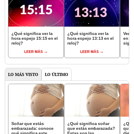
¿Qué significa ver la
¿Qué significa ver la
Ver l
hora espejo 15:15 en el
hora espejo 13:13 en el
en el
reloj?
reloj?
signi
LEER MÁS
LEER MÁS
LO MÁS VISTO
LO ÚLTIMO
Soñar que estás
¿Qué significa soñar
¿Qué 
embarazada: conoce
que estás embarazada?
que s
qué significa este
Estas son las
dient