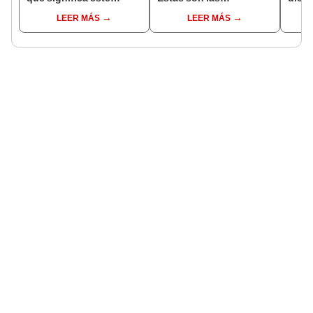
interesante sueño
interpretaciones más
pres
LEER MÁS
LEER MÁS
comunes