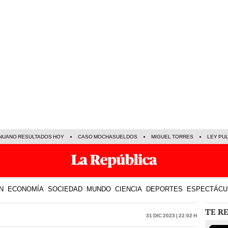
NUANO RESULTADOS HOY
CASO MOCHASUELDOS
MIGUEL TORRES
LEY PU
N
ECONOMÍA
SOCIEDAD
MUNDO
CIENCIA
DEPORTES
ESPECTÁCU
TE R
31 Dic 2023 | 22:02 h