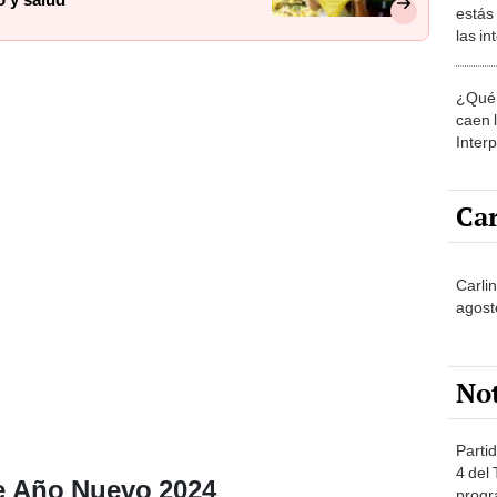
estás
las i
comu
¿Qué 
caen 
Inter
y pos
Car
Carlin
agost
No
Partid
4 del
e Año Nuevo 2024
progr