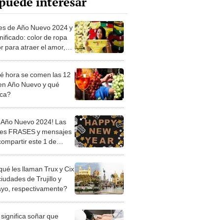
puede interesar
es de Año Nuevo 2024 y
nificado: color de ropa
or para atraer el amor,
o y salud
é hora se comen las 12
en Año Nuevo y qué
ica?
z Año Nuevo 2024! Las
es FRASES y mensajes
compartir este 1 de
qué les llaman Trux y Cix
ciudades de Trujillo y
ayo, respectivamente?
significa soñar que