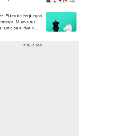
stra tu habilidad.
z: El rey de los juegos
trategia. Mueve tus
, anticipa al rival y
gue el jaque mate.