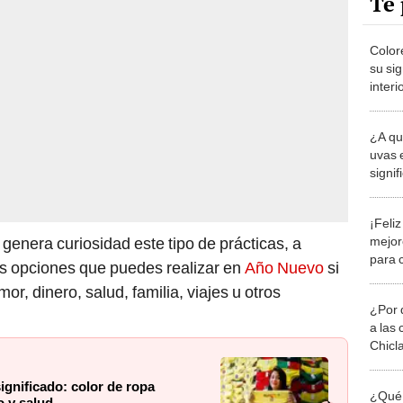
Te 
Color
su sig
interi
trabaj
¿A qu
uvas 
signif
¡Feli
mejor
 genera curiosidad este tipo de prácticas, a
para 
as opciones que puedes realizar en
Año Nuevo
si
enero
r, dinero, salud, familia, viajes u otros
¿Por 
a las 
Chicl
gnificado: color de ropa
¿Qué 
o y salud