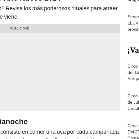
dónde
? Revisa los más poderosos rituales para atraer
e viene.
Senam
LLUV
provi
¡Va
Circo 
del 15
Parqu
Migue
Circo
de Jul
Círcul
dianoche
Circo
l consiste en comer una uva por cada campanada
Del 2
Costa
 inicio al nuevo año. Según la tradición,