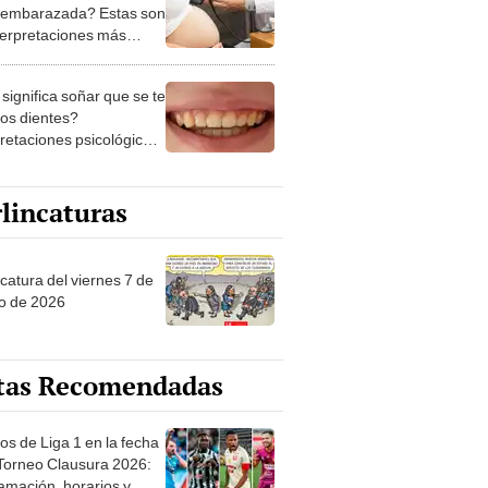
 embarazada? Estas son
nterpretaciones más
nes
significa soñar que se te
los dientes?
pretaciones psicológicas
ibles explicaciones
lincaturas
catura del viernes 7 de
o de 2026
tas Recomendadas
os de Liga 1 en la fecha
 Torneo Clausura 2026:
amación, horarios y