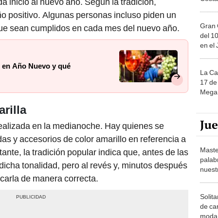
o positivo. Algunas personas incluso piden un
Gran 
ue sean cumplidos en cada mes del nuevo año.
del 10
en el
s en Año Nuevo y qué
La Ca
17 de 
Mega 
arilla
Ju
ealizada en la medianoche. Hay quienes se
das y accesorios de color amarillo en referencia a
Maste
ante, la tradición popular indica que, antes de las
palab
 dicha tonalidad, pero al revés y, minutos después
nuest
ocarla de manera correcta.
Solita
de ca
moda.