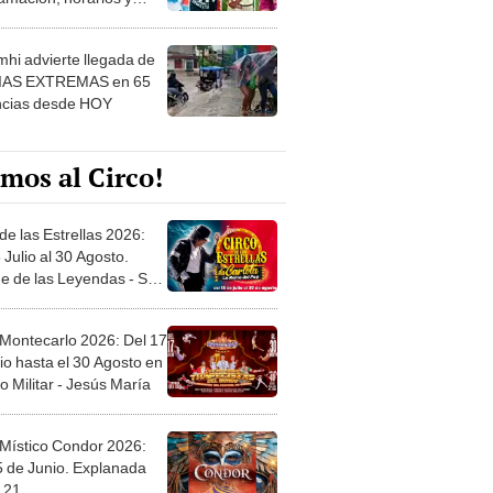
 ver
hi advierte llegada de
IAS EXTREMAS en 65
ncias desde HOY
mos al Circo!
de las Estrellas 2026:
 Julio al 30 Agosto.
e de las Leyendas - San
l
 Montecarlo 2026: Del 17
io hasta el 30 Agosto en
o Militar - Jesús María
 Místico Condor 2026:
5 de Junio. Explanada
 21