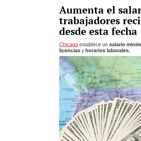
Aumenta el sala
trabajadores rec
desde esta fecha
Chicago
establece un
salario míni
licencias
y
horarios laborales.