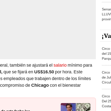
dónde
Senam
LLUV
provi
¡Va
Circo 
del 15
Parqu
Migue
eral, también se ajustará el
salario
mínimo para
l,
que se fijará en
US$16.50
por hora. Este
Circo
de Jul
os empleados que trabajen dentro de los límites
Círcul
el compromiso de
Chicago
con el bienestar
Circo
Del 2
Costa