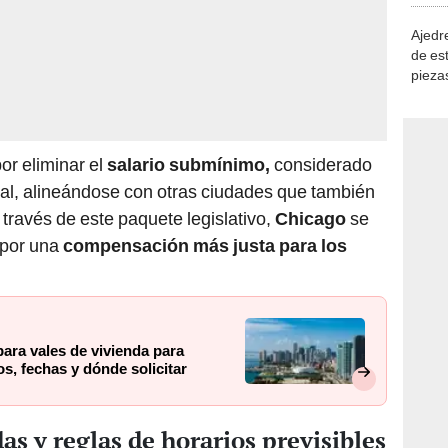
Ajedre
de es
piezas
consi
or eliminar el
salario submínimo,
considerado
ral, alineándose con otras ciudades que también
 través de este paquete legislativo,
Chicago
se
 por una
compensación más justa para los
para vales de vivienda para
os, fechas y dónde solicitar
as y reglas de horarios previsibles