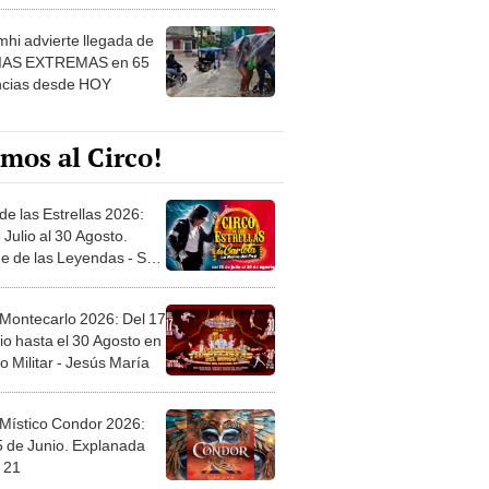
 ver
hi advierte llegada de
IAS EXTREMAS en 65
ncias desde HOY
mos al Circo!
de las Estrellas 2026:
 Julio al 30 Agosto.
e de las Leyendas - San
l
 Montecarlo 2026: Del 17
io hasta el 30 Agosto en
o Militar - Jesús María
 Místico Condor 2026:
5 de Junio. Explanada
 21