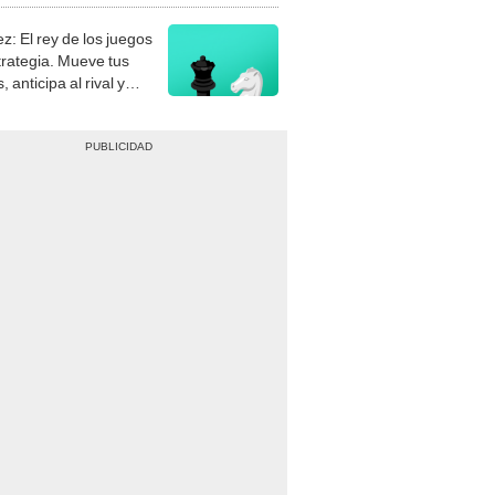
z: El rey de los juegos
trategia. Mueve tus
, anticipa al rival y
gue el jaque mate.