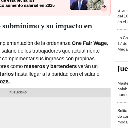
 de esta fecha los
ico aumento salarial en 2025
Gran 
del 10
en el
io submínimo y su impacto en
La Ca
 implementación de la ordenanza
One Fair Wage
,
17 de 
Mega 
 salario de los trabajadores que actualmente
or complementar sus ingresos con propinas.
dores como
meseros y bartenders
verán un
Ju
larios
hasta llegar a la paridad con el salario
028.
Maste
palab
nuest
Solita
de ca
moda.
demue