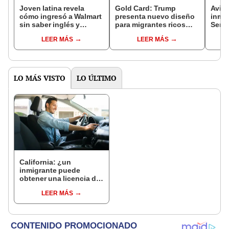
Joven latina revela
Gold Card: Trump
Aviso
cómo ingresó a Walmart
presenta nuevo diseño
inmi
sin saber inglés y
para migrantes ricos
Sena
después de tres
con su imagen en EE.
proye
LEER MÁS
LEER MÁS
intentos: "Las
UU.
aumen
preguntas fueron súper
indo
simples"
comet
esta
LO MÁS VISTO
LO ÚLTIMO
California: ¿un
inmigrante puede
obtener una licencia de
conducir en 2025,
LEER MÁS
según el DMV?