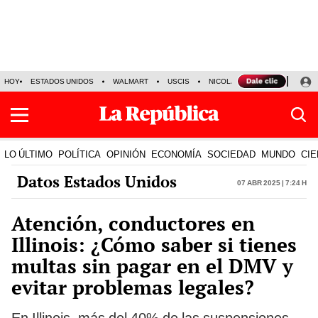
HOY
ESTADOS UNIDOS
WALMART
USCIS
NICOLÁS MADURO
P-8 PO
LO ÚLTIMO
POLÍTICA
OPINIÓN
ECONOMÍA
SOCIEDAD
MUNDO
CIE
Datos Estados Unidos
07 Abr 2025 | 7:24 h
Atención, conductores en
Illinois: ¿Cómo saber si tienes
multas sin pagar en el DMV y
evitar problemas legales?