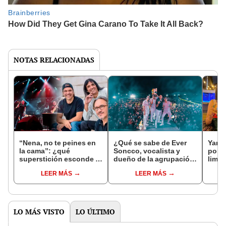
NOTAS RELACIONADAS
“Nena, no te peines en
¿Qué se sabe de Ever
Yarit
la cama”: ¿qué
Soncco, vocalista y
por E
superstición esconde la
dueño de la agrupación
limus
famosa frase de los
Russkaya?
un s
LEER MÁS
LEER MÁS
Enanitos Verdes?
LO MÁS VISTO
LO ÚLTIMO