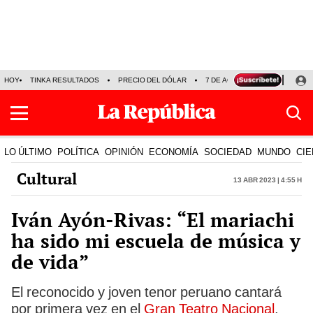
HOY
TINKA RESULTADOS
PRECIO DEL DÓLAR
7 DE AGOSTO
OLLANTA H
LO ÚLTIMO
POLÍTICA
OPINIÓN
ECONOMÍA
SOCIEDAD
MUNDO
CIE
Cultural
13 Abr 2023 | 4:55 h
Iván Ayón-Rivas: “El mariachi
ha sido mi escuela de música y
de vida”
El reconocido y joven tenor peruano cantará
por primera vez en el
Gran Teatro Nacional
.