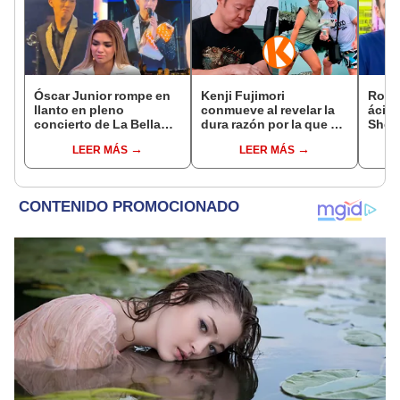
Óscar Junior rompe en
Kenji Fujimori
Rodr
llanto en pleno
conmueve al revelar la
ácida
concierto de La Bella
dura razón por la que no
Sheyl
Luz en Tarapoto tras
tiene hijos con su
cuest
LEER MÁS
LEER MÁS
denuncia de Naldy
esposa Erika Muñóz: "El
relac
Saldaña
proceso judicial"
has 
marid