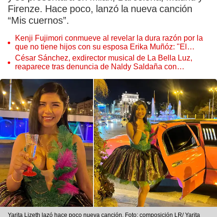
Firenze. Hace poco, lanzó la nueva canción
“Mis cuernos”.
Kenji Fujimori conmueve al revelar la dura razón por la
que no tiene hijos con su esposa Erika Muñóz: "El
proceso judicial"
César Sánchez, exdirector musical de La Bella Luz,
reaparece tras denuncia de Naldy Saldaña con
polémico pedido
Yarita Lizeth lazó hace poco nueva canción. Foto: composición LR/ Yarita