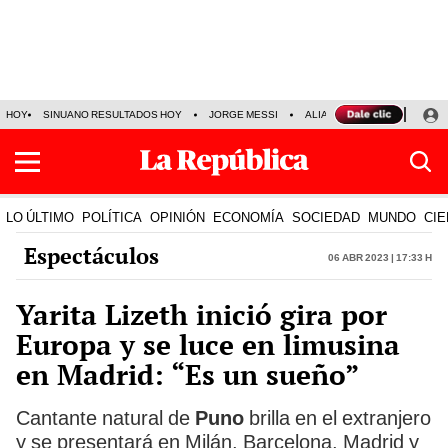
HOY
SINUANO RESULTADOS HOY
JORGE MESSI
ALIANZA LIMA VS SPORT BO
LO ÚLTIMO
POLÍTICA
OPINIÓN
ECONOMÍA
SOCIEDAD
MUNDO
CIE
Espectáculos
06 Abr 2023 | 17:33 h
Yarita Lizeth inició gira por
Europa y se luce en limusina
en Madrid: “Es un sueño”
Cantante natural de
Puno
brilla en el extranjero
y se presentará en Milán, Barcelona, Madrid y