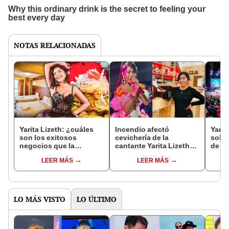
NOTAS RELACIONADAS
Yarita Lizeth: ¿cuáles
Incendio afectó
Yarit
son los exitosos
cevichería de la
sobre
negocios que la
cantante Yarita Lizeth
de su
cantante folclórica
en Puno
“Solo
LEER MÁS
LEER MÁS
posee en Puno?
LO MÁS VISTO
LO ÚLTIMO