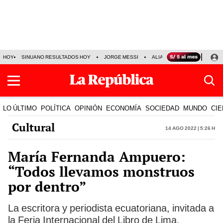
HOY
SINUANO RESULTADOS HOY
JORGE MESSI
ALIANZA LIMA VS SPORT BO
LO ÚLTIMO
POLÍTICA
OPINIÓN
ECONOMÍA
SOCIEDAD
MUNDO
CIE
Cultural
14 Ago 2022 | 5:26 h
María Fernanda Ampuero:
“Todos llevamos monstruos
por dentro”
La escritora y periodista ecuatoriana, invitada a
la Feria Internacional del Libro de Lima,