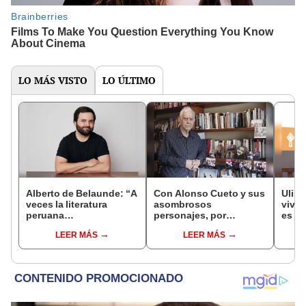
LO MÁS VISTO
LO ÚLTIMO
Alberto de Belaunde: “A
Con Alonso Cueto y sus
Ulise
veces la literatura
asombrosos
vivid
peruana
personajes, por
es ju
contemporánea se
Eduardo González Viaña
el m
LEER MÁS
LEER MÁS
queda solo en el
solo 
lenguaje, en el artificio y
se olvida de la historia”