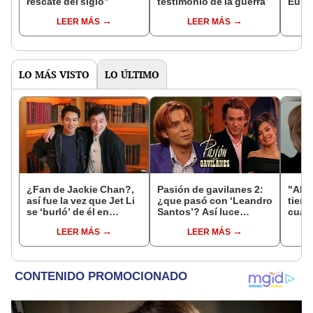
rescate del siglo”
testimonio de la guerra
Euro
LEER MÁS
LEER MÁS
LO MÁS VISTO
LO ÚLTIMO
¿Fan de Jackie Chan?,
Pasión de gavilanes 2:
"AFH
así fue la vez que Jet Li
¿que pasó con ‘Leandro
tiene
se ‘burló’ de él en
Santos’? Así luce
cuánt
película “Doble mortal”
Sebastián Boscán, 18
Diego
LEER MÁS
LEER MÁS
[VIDEO]
años después
vida 