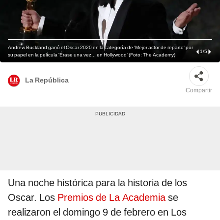
Andrew Buckland ganó el Oscar 2020 en la categoría de 'Mejor actor de reparto' por
1
/
5
su papel en la película 'Érase una vez... en Hollywood' (Foto: The Academy)
La República
Compartir
Una noche histórica para la historia de los
Oscar. Los
Premios de La Academia
se
realizaron el domingo 9 de febrero en Los