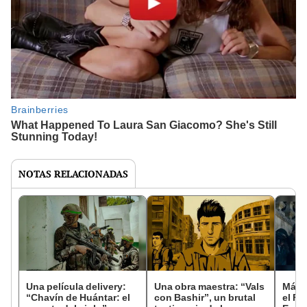
NOTAS RELACIONADAS
Una película delivery:
Una obra maestra: “Vals
Más d
“Chavín de Huántar: el
con Bashir”, un brutal
el Fe