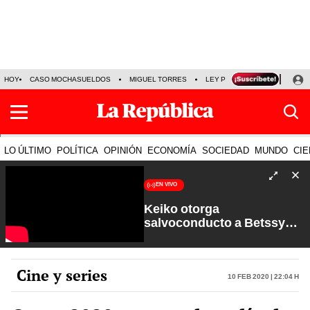
HOY
CASO MOCHASUELDOS
MIGUEL TORRES
LEY PULPÍN
PRECIO DEL
LO ÚLTIMO
POLÍTICA
OPINIÓN
ECONOMÍA
SOCIEDAD
MUNDO
CIE
EN VIVO
Keiko otorga
salvoconducto a Betssy
Chávez y renuevan
Petroperú | Sin Guion con
Rosa María Palacios
Cine y series
10 Feb 2020 | 22:04 h