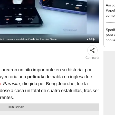
Así p
Papel
comer
lapto
Spoti
para 
itario durante la celebración de los Premios Oscar.
1
/
8
con l
que m
Compartir
arcaron un hito importante en su historia: por
rayectoria una
película
de habla no inglesa fue
a
.
Parasite
, dirigida por Bong Joon-ho, fue la
dose a casa un total de cuatro estatuillas, tras ser
rentes.