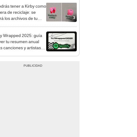
odrás tener a Kirby como
era de reciclaje: se
3
á los archivos de tu
p o PC
fy Wrapped 2025: guía
ver tu resumen anual
4
as canciones y artistas
ás escuchaste