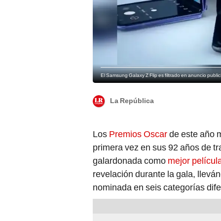
El Samsung Galaxy Z Flip es filtrado en anuncio public
La República
Los
Premios Oscar
de este año m
primera vez en sus 92 años de t
galardonada como
mejor películ
revelación durante la gala, lleván
nominada en seis categorías dife