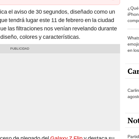
¿Qué 
dica el aviso de 30 segundos, diseñado como un
iPhon
ue tendrá lugar este 11 de febrero en la ciudad
compr
usad
ue las filtraciones nos venían revelando durante
iseño, colores y características.
Whats
emojis
en lo
Car
Carli
agost
No
Partid
oceso de plegado del
Galaxy Z Flip
y destaca su