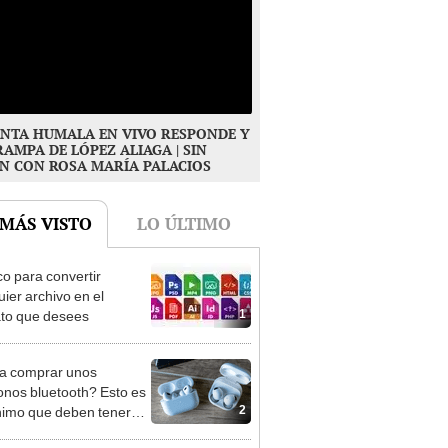
NTA HUMALA EN VIVO RESPONDE Y
RAMPA DE LÓPEZ ALIAGA | SIN
N CON ROSA MARÍA PALACIOS
 MÁS VISTO
LO ÚLTIMO
co para convertir
uier archivo en el
1
to que desees
a comprar unos
onos bluetooth? Esto es
2
nimo que deben tener
que valgan la pena