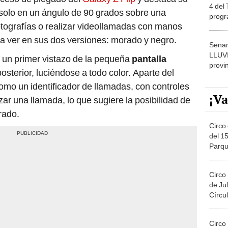
4 del
solo en un ángulo de 90 grados sobre una
progr
 fotografías o realizar videollamadas con manos
dónde
eja ver en sus dos versiones: morado y negro.
Senam
LLUV
 un primer vistazo de la pequeña
pantalla
provi
osterior, luciéndose a todo color. Aparte del
como un identificador de llamadas, con controles
¡Va
ar una llamada, lo que sugiere la posibilidad de
rado.
Circo 
del 15
Parqu
Migue
Circo
de Jul
Círcul
Circo