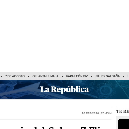
7 DE AGOSTO
OLLANTA HUMALA
PAPA LEÓN XIV
NALDY SALDAÑA
TE R
10 Feb 2020 | 20:43 h