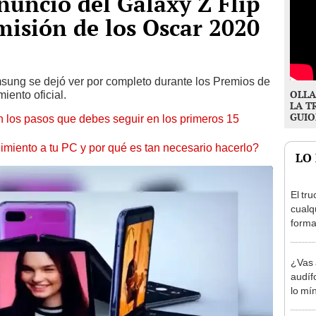
nuncio del Galaxy Z Flip
misión de los Oscar 2020
sung se dejó ver por completo durante los Premios de
OLLA
iento oficial.
LA T
GUIO
 los pasos que debes seguir en los primeros 15
miento a tu PC y por qué es tan necesario hacerlo?
LO
El tru
cualq
forma
¿Vas 
audíf
lo mí
para 