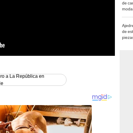
de ca
moda.
demue
Ajedre
de es
piezas
consi
ero a La República en
le