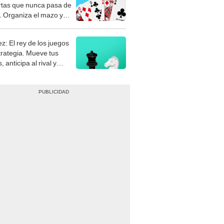
rtas que nunca pasa de
 Organiza el mazo y
stra tu habilidad.
z: El rey de los juegos
trategia. Mueve tus
, anticipa al rival y
gue el jaque mate.