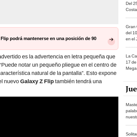
Del 2
Costa
Gran 
del 10
 Flip podrá mantenerse en una posición de 90
en el
advertido es la advertencia en letra pequeña que
La Ca
17 de 
: “Puede notar un pequeño pliegue en el centro de
Mega 
característica natural de la pantalla”. Esto expone
 el nuevo
Galaxy Z Flip
también tendrá una
Ju
Maste
palab
nuest
Solita