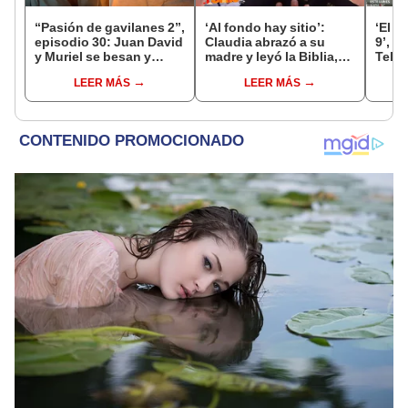
“Pasión de gavilanes 2”,
‘Al fondo hay sitio’:
‘El s
episodio 30: Juan David
Claudia abrazó a su
9’, c
y Muriel se besan y
madre y leyó la Biblia,
Tele
pasan la noche juntos
¿qué está pasando en la
canal
LEER MÁS
LEER MÁS
cárcel?
ONLI