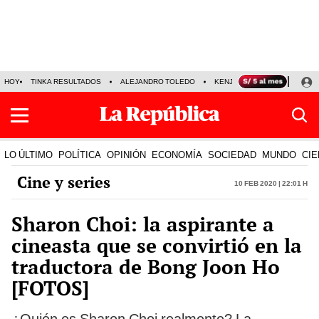
HOY
TINKA RESULTADOS
ALEJANDRO TOLEDO
KENJI FUJIMORI
PRECIO
LO ÚLTIMO
POLÍTICA
OPINIÓN
ECONOMÍA
SOCIEDAD
MUNDO
CIE
Cine y series
10 Feb 2020 | 22:01 h
Sharon Choi: la aspirante a
cineasta que se convirtió en la
traductora de Bong Joon Ho
[FOTOS]