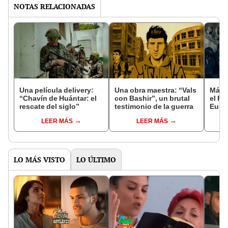
NOTAS RELACIONADAS
Una película delivery:
Una obra maestra: “Vals
Más d
“Chavín de Huántar: el
con Bashir”, un brutal
el Fe
rescate del siglo”
testimonio de la guerra
Euro
LEER MÁS
LEER MÁS
LO MÁS VISTO
LO ÚLTIMO