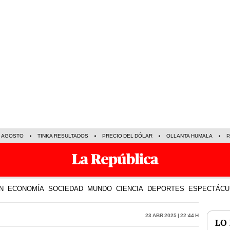
E AGOSTO
TINKA RESULTADOS
PRECIO DEL DÓLAR
OLLANTA HUMALA
P
N
ECONOMÍA
SOCIEDAD
MUNDO
CIENCIA
DEPORTES
ESPECTÁCU
23 Abr 2025 | 22:44 h
LO