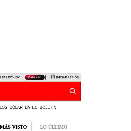
APA LEÓN XIV
NALDY SALDAÑA
INICIAR SESIÓN
LA BELLA LUZ
MAGALY MEDINA
HORÓS
LOS
DÓLAR
DATEC
BOLETÍN
 MÁS VISTO
LO ÚLTIMO