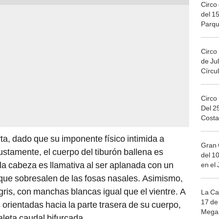
Circo 
del 15
Parqu
Migue
Circo
de Jul
Círcul
Circo
Del 2
Costa
rta, dado que su imponente físico intimida a
Gran 
ustamente, el cuerpo del tiburón ballena es
del 10
 la cabeza es llamativa al ser aplanada con un
en el
ue sobresalen de las fosas nasales. Asimismo,
 gris, con manchas blancas igual que el vientre. A
La Ca
17 de 
 orientadas hacia la parte trasera de su cuerpo,
Mega 
aleta caudal bifurcada.