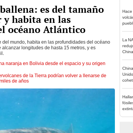
 ballena: es del tamaño
Hace 
 y habita en las
volcá
puebl
l océano Atlántico
veran
histo
La N
de del mundo, habita en las profundidades del océano
reduj
 alcanzar longitudes de hasta 15 metros, y es
China
l.
naranja en Bolivia desde el espacio y su origen
China
Unido
rvolcanes de la Tierra podrían volver a llenarse de
cohete
miles de años
como 
Halla
fósil
extin