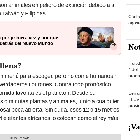
on animales en peligro de extinción debido a al
Taiwán y Filipinas.
Carli
agost
 por primera vez y por qué
d detrás del Nuevo Mundo
No
Partid
llena?
4 del
 un menú para escoger, pero no come humanos ni
progr
dónde
verdaderos tiburones. Contra todo pronóstico,
mida favorita es el plancton. Desde su
Senam
LLUV
s diminutas plantas y animales, junto a cualquier
provi
osal boca abierta. Sin duda, esos 12 o 15 metros
4 elefantes africanos lo colocan como el rey más
¡Va