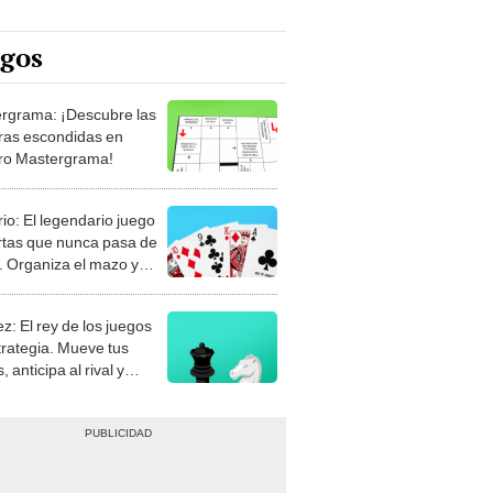
egos
rgrama: ¡Descubre las
ras escondidas en
ro Mastergrama!
rio: El legendario juego
rtas que nunca pasa de
 Organiza el mazo y
stra tu habilidad.
z: El rey de los juegos
trategia. Mueve tus
, anticipa al rival y
gue el jaque mate.