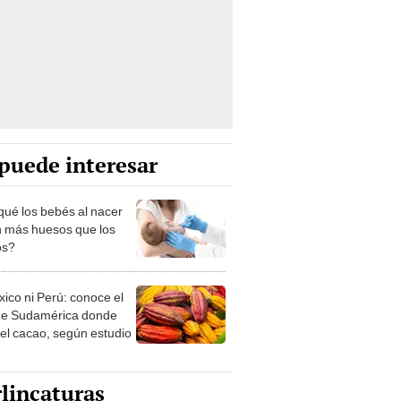
puede interesar
qué los bebés al nacer
n más huesos que los
os?
xico ni Perú: conoce el
de Sudamérica donde
 el cacao, según estudio
lincaturas