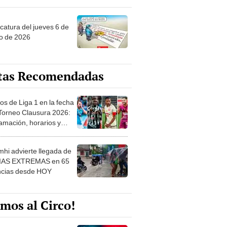
ncatura del jueves 6 de
o de 2026
tas Recomendadas
os de Liga 1 en la fecha
 Torneo Clausura 2026:
amación, horarios y
 ver
hi advierte llegada de
IAS EXTREMAS en 65
ncias desde HOY
mos al Circo!