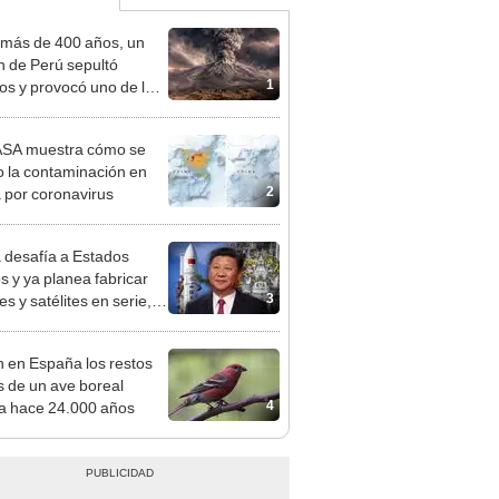
más de 400 años, un
n de Perú sepultó
1
os y provocó uno de los
os más fríos de la
ria: sigue bajo monitoreo
ASA muestra cómo se
o la contaminación en
2
 por coronavirus
 desafía a Estados
s y ya planea fabricar
3
s y satélites en serie,
si fueran automóviles
n en España los restos
es de un ave boreal
4
ta hace 24.000 años