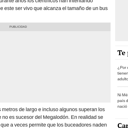
urante años los científicos han intentando
 este ser vivo que alcanza el tamaño de un bus
Te 
¿Por 
tiene
adult
Ni Mé
país 
nació
s metros de largo e incluso algunos superan los
 no es sucesor del Megalodón. En realidad se
Car
il que a veces permite que los buceadores naden