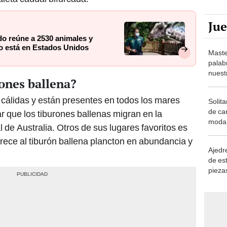
Ju
o reúne a 2530 animales y
no está en Estados Unidos
Maste
palab
nuest
ones ballena?
s cálidas y están presentes en todos los mares
Solita
de ca
r que los tiburones ballenas migran en la
moda.
l de Australia. Otros de sus lugares favoritos es
demue
frece al tiburón ballena plancton en abundancia y
Ajedre
de es
piezas
consi