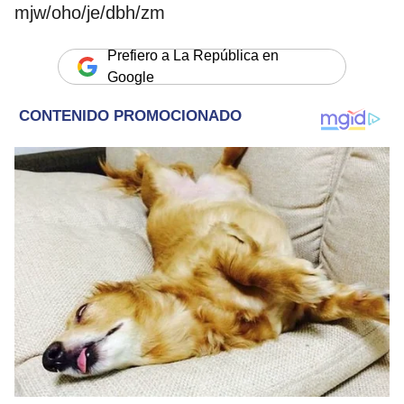
mjw/oho/je/dbh/zm
Prefiero a La República en
Google