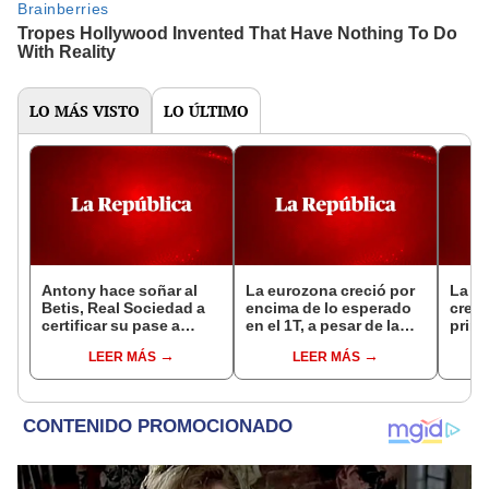
LO MÁS VISTO
LO ÚLTIMO
Antony hace soñar al
La eurozona creció por
La e
Betis, Real Sociedad a
encima de lo esperado
crece
certificar su pase a
en el 1T, a pesar de la
prime
octavos en Europa
incertidumbre
LEER MÁS
LEER MÁS