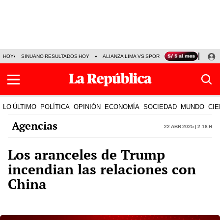
HOY
SINUANO RESULTADOS HOY
ALIANZA LIMA VS SPORT BOYS
JORGE MES
LO ÚLTIMO
POLÍTICA
OPINIÓN
ECONOMÍA
SOCIEDAD
MUNDO
CIE
Agencias
22 Abr 2025 | 2:18 h
Los aranceles de Trump
incendian las relaciones con
China