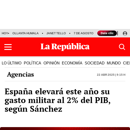
HOY
OLLANTA HUMALA
JANET TELLO
7 DE AGOSTO
TINKA RESULTADOS
LO ÚLTIMO
POLÍTICA
OPINIÓN
ECONOMÍA
SOCIEDAD
MUNDO
CIE
Agencias
22 Abr 2025 | 9:15 h
España elevará este año su
gasto militar al 2% del PIB,
según Sánchez