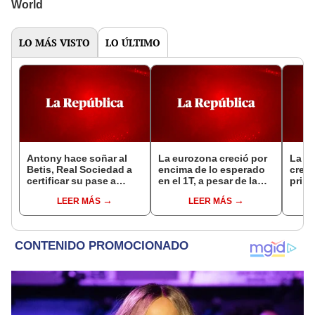
LO MÁS VISTO
LO ÚLTIMO
Antony hace soñar al
La eurozona creció por
La e
Betis, Real Sociedad a
encima de lo esperado
crece
certificar su pase a
en el 1T, a pesar de la
prime
octavos en Europa
incertidumbre
LEER MÁS
LEER MÁS