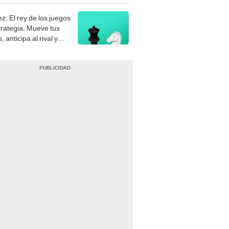
z: El rey de los juegos
trategia. Mueve tus
, anticipa al rival y
gue el jaque mate.