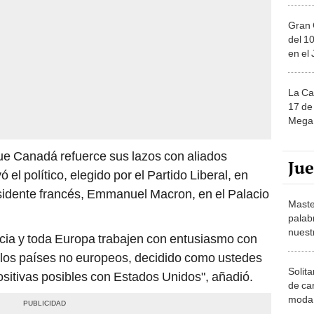
Gran 
del 10
en el
La Ca
17 de 
Mega 
e Canadá refuerce sus lazos con aliados
Ju
el político, elegido por el Partido Liberal, en
esidente francés, Emmanuel Macron, en el Palacio
Maste
palab
nuest
ia y toda Europa trabajen con entusiasmo con
los países no europeos, decidido como ustedes
Solita
sitivas posibles con Estados Unidos", añadió.
de ca
moda.
demue