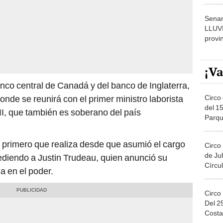
dónde
Senam
LLUV
provi
¡Va
anco central de Canadá y del banco de Inglaterra,
Circo 
nde se reunirá con el primer ministro laborista
del 15
III, que también es soberano del país
Parqu
Migue
l primero que realiza desde que asumió el cargo
Circo
de Jul
cediendo a Justin Trudeau, quien anunció su
Círcul
a en el poder.
Circo
Del 2
Costa