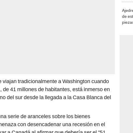
Ajedre
de es
piezas
consi
e viajan tradicionalmente a Washington cuando
 de 41 millones de habitantes, está inmerso en
no del sur desde la llegada a la Casa Blanca del
una serie de aranceles sobre los bienes
enaza con desencadenar una recesión en el
r a Canadá al afirmar que debería ser el "51