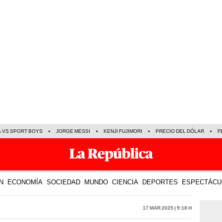
A VS SPORT BOYS
JORGE MESSI
KENJI FUJIMORI
PRECIO DEL DÓLAR
F
N
ECONOMÍA
SOCIEDAD
MUNDO
CIENCIA
DEPORTES
ESPECTÁCU
17 Mar 2025 | 9:18 h