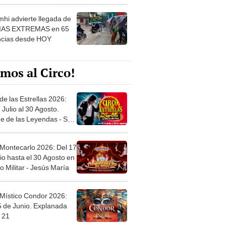
 ver
hi advierte llegada de
IAS EXTREMAS en 65
ncias desde HOY
mos al Circo!
de las Estrellas 2026:
 Julio al 30 Agosto.
e de las Leyendas - San
l
 Montecarlo 2026: Del 17
io hasta el 30 Agosto en
o Militar - Jesús María
 Místico Condor 2026:
5 de Junio. Explanada
 21