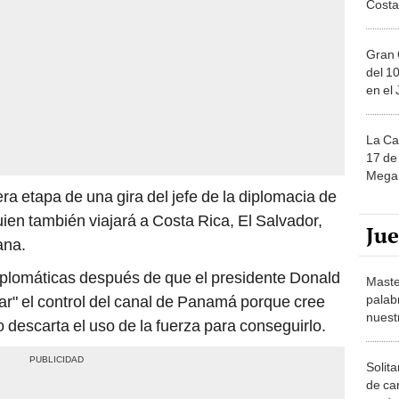
Gran 
del 10
en el
La Ca
17 de 
Mega 
a etapa de una gira del jefe de la diplomacia de
en también viajará a Costa Rica, El Salvador,
Ju
ana.
diplomáticas después de que el presidente Donald
Maste
palab
ar" el control del canal de Panamá porque cree
nuest
o descarta el uso de la fuerza para conseguirlo.
Solita
de ca
moda.
demue