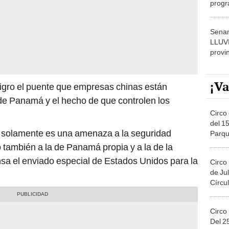
dónde
Senam
LLUV
provi
¡Va
igro el puente que empresas chinas están
de Panamá y el hecho de que controlen los
Circo 
del 15
no solamente es una amenaza a la seguridad
Parqu
Migue
 también a la de Panamá propia y a la de la
nsa el enviado especial de Estados Unidos para la
Circo
de Jul
Círcul
Circo
Del 2
Costa