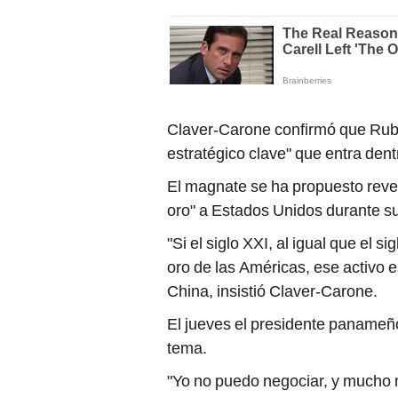
Claver-Carone confirmó que Rubi
estratégico clave" que entra den
El magnate se ha propuesto rever
oro" a Estados Unidos durante 
"Si el siglo XXI, al igual que el s
oro de las Américas, ese activo e
China, insistió Claver-Carone.
El jueves el presidente panameñ
tema.
"Yo no puedo negociar, y mucho 
canal, eso está sellado, el canal