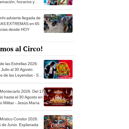
 ver
hi advierte llegada de
IAS EXTREMAS en 65
ncias desde HOY
mos al Circo!
de las Estrellas 2026:
 Julio al 30 Agosto.
e de las Leyendas - San
l
 Montecarlo 2026: Del 17
io hasta el 30 Agosto en
o Militar - Jesús María
 Místico Condor 2026:
5 de Junio. Explanada
 21