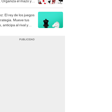
z: El rey de los juegos
trategia. Mueve tus
, anticipa al rival y
gue el jaque mate.