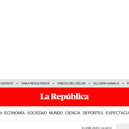
E AGOSTO
TINKA RESULTADOS
PRECIO DEL DÓLAR
OLLANTA HUMALA
P
N
ECONOMÍA
SOCIEDAD
MUNDO
CIENCIA
DEPORTES
ESPECTÁCU
31 Ene 2025 | 14:42 h