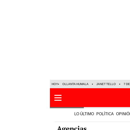
HOY
OLLANTA HUMALA
JANET TELLO
7 D
LO ÚLTIMO
POLÍTICA
OPINIÓ
Agencias