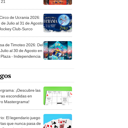
Circo de Ucrania 2026:
 de Julio al 31 de Agosto
 Jockey Club-Surco
sa de Timoteo 2026: Del
Julio al 30 de Agosto en
Plaza - Independencia
egos
rgrama: ¡Descubre las
ras escondidas en
ro Mastergrama!
rio: El legendario juego
rtas que nunca pasa de
 Organiza el mazo y
stra tu habilidad.