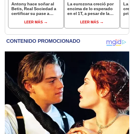
Antony hace soñar al
La eurozona creció por
La e
Betis, Real Sociedad a
encima de lo esperado
crece
certificar su pase a
en el 1T, a pesar de la
prime
octavos en Europa
incertidumbre
LEER MÁS
LEER MÁS