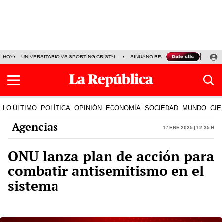
HOY
UNIVERSITARIO VS SPORTING CRISTAL
SINUANO RESULTADOS HOY
CA
LO ÚLTIMO
POLÍTICA
OPINIÓN
ECONOMÍA
SOCIEDAD
MUNDO
CIE
Agencias
17 Ene 2025 | 12:35 h
ONU lanza plan de acción para
combatir antisemitismo en el
sistema