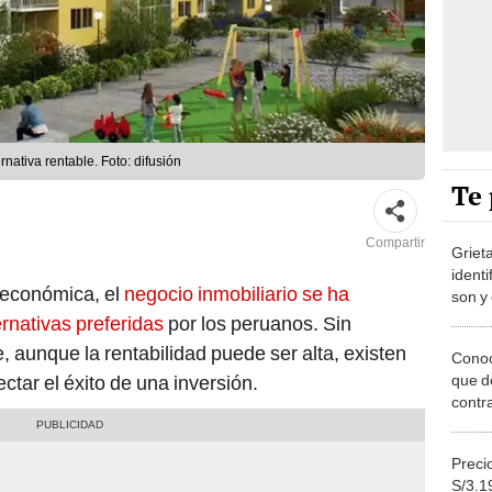
rnativa rentable. Foto: difusión
Te 
Compartir
Griet
identi
 económica, el
negocio inmobiliario se ha
son y
corre
rnativas preferidas
por los peruanos. Sin
 aunque la rentabilidad puede ser alta, existen
Conoc
que de
ctar el éxito de una inversión.
contr
depar
probl
Precio
S/3.19