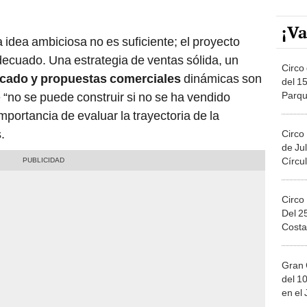
¡Va
 idea ambiciosa no es suficiente; el proyecto
cuado. Una estrategia de ventas sólida, un
Circo 
cado y propuestas comerciales
dinámicas son
del 15
Parqu
 “no se puede construir si no se ha vendido
Migue
mportancia de evaluar la trayectoria de la
.
Circo
de Jul
Círcul
Circo
Del 2
Costa
Gran 
del 10
en el