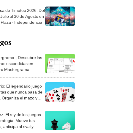
sa de Timoteo 2026: Del
Julio al 30 de Agosto en
Plaza - Independencia
egos
rgrama: ¡Descubre las
ras escondidas en
ro Mastergrama!
rio: El legendario juego
rtas que nunca pasa de
 Organiza el mazo y
stra tu habilidad.
z: El rey de los juegos
trategia. Mueve tus
, anticipa al rival y
gue el jaque mate.