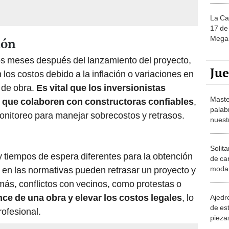
La Ca
17 de 
Mega 
ión
s meses después del lanzamiento del proyecto,
Ju
los costos debido a la inflación o variaciones en
 de obra.
Es vital que los inversionistas
Maste
 que colaboren con constructoras confiables
,
palab
nitoreo para manejar sobrecostos y retrasos.
nuest
Solita
y tiempos de espera diferentes para la obtención
de ca
moda.
 en las normativas pueden retrasar un proyecto y
demue
más, conflictos con vecinos, como protestas o
ce de una obra y elevar los costos legales
, lo
Ajedre
de es
rofesional.
piezas
consi