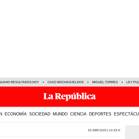
NUANO RESULTADOS HOY
CASO MOCHASUELDOS
MIGUEL TORRES
LEY PU
N
ECONOMÍA
SOCIEDAD
MUNDO
CIENCIA
DEPORTES
ESPECTÁCU
26 Abr 2025 | 13:29 h