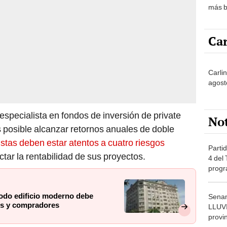
más b
Car
Carli
agost
specialista en fondos de inversión de private
No
posible alcanzar retornos anuales de doble
istas deben estar atentos a cuatro riesgos
Partid
ar la rentabilidad de sus proyectos.
4 del
progr
dónde
todo edificio moderno debe
Senam
nos y compradores
LLUV
provi