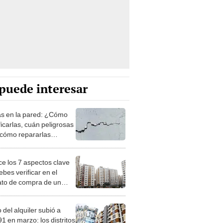
puede interesar
as en la pared: ¿Cómo
ficarlas, cuán peligrosas
 cómo repararlas
ctamente?
e los 7 aspectos clave
bes verificar en el
ato de compra de un
tamento para evitar
emas en el futuro
 del alquiler subió a
1 en marzo: los distritos