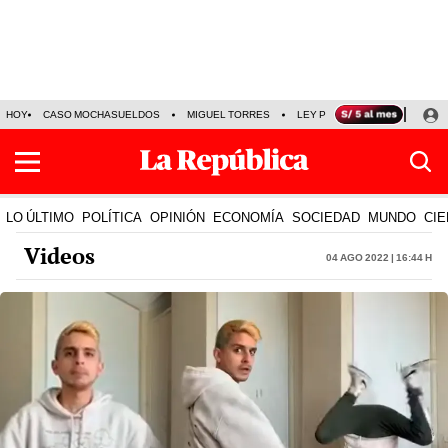
HOY
CASO MOCHASUELDOS
MIGUEL TORRES
LEY PULPÍN
PRECIO DEL
LO ÚLTIMO
POLÍTICA
OPINIÓN
ECONOMÍA
SOCIEDAD
MUNDO
CIE
Videos
04 Ago 2022 | 16:44 h