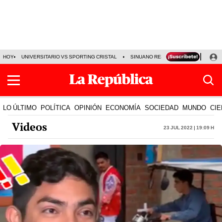
HOY
UNIVERSITARIO VS SPORTING CRISTAL
SINUANO RESULTADOS HOY
CA
LO ÚLTIMO
POLÍTICA
OPINIÓN
ECONOMÍA
SOCIEDAD
MUNDO
CIE
Videos
23 Jul 2022 | 19:09 h