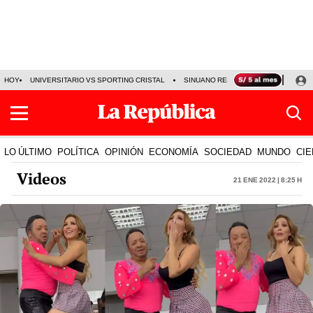
HOY
UNIVERSITARIO VS SPORTING CRISTAL
SINUANO RESULTADOS HOY
CA
LO ÚLTIMO
POLÍTICA
OPINIÓN
ECONOMÍA
SOCIEDAD
MUNDO
CIE
Videos
21 Ene 2022 | 8:25 h