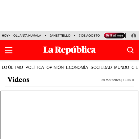
HOY
OLLANTA HUMALA
JANET TELLO
7 DE AGOSTO
TINKA RESULTADOS
LO ÚLTIMO
POLÍTICA
OPINIÓN
ECONOMÍA
SOCIEDAD
MUNDO
CIE
Videos
29 Mar 2025 | 13:36 h