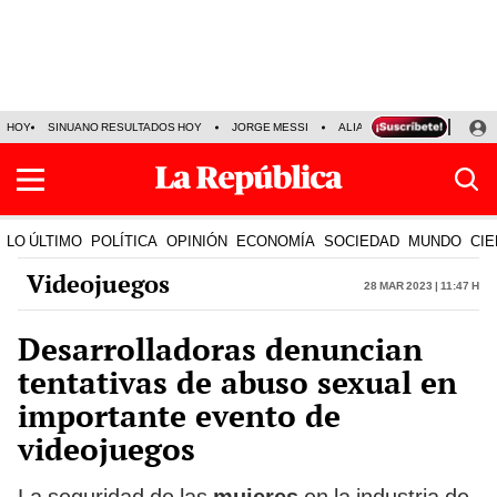
HOY
SINUANO RESULTADOS HOY
JORGE MESSI
ALIANZA LIMA VS SPORT BO
LO ÚLTIMO
POLÍTICA
OPINIÓN
ECONOMÍA
SOCIEDAD
MUNDO
CIE
Videojuegos
28 Mar 2023 | 11:47 h
Desarrolladoras denuncian
tentativas de abuso sexual en
importante evento de
videojuegos