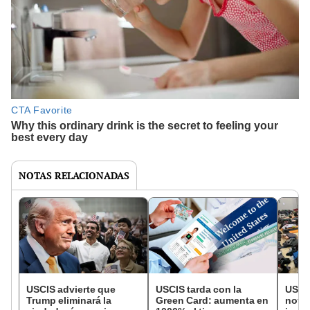
NOTAS RELACIONADAS
USCIS advierte que
USCIS tarda con la
USCIS
Trump eliminará la
Green Card: aumenta en
notic