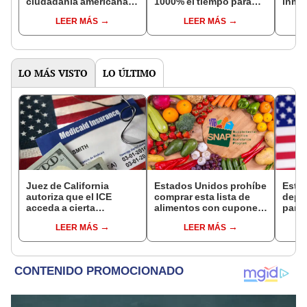
ciudadanía americana a
1000% el tiempo para
inmi
inmigrantes: podrán
obtener la residencia
Trump
LEER MÁS
LEER MÁS
perder la naturalización
permanente
solic
si cometen este delito
depo
en EEUU
LO MÁS VISTO
LO ÚLTIMO
Juez de California
Estados Unidos prohíbe
Esta
autoriza que el ICE
comprar esta lista de
depó
acceda a cierta
alimentos con cupones
para 
información de los
SNAP en cinco estados
benef
LEER MÁS
LEER MÁS
inmigrantes inscritos en
desde 2026
Socia
Medicaid
se s