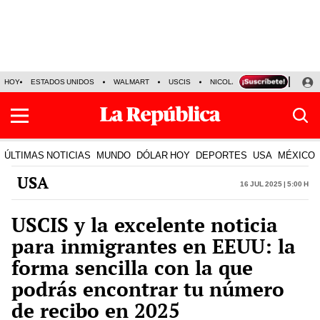
HOY
ESTADOS UNIDOS
WALMART
USCIS
NICOLÁS MADURO
P-8 PO
ÚLTIMAS NOTICIAS
MUNDO
DÓLAR HOY
DEPORTES
USA
MÉXICO
USA
16 Jul 2025 | 5:00 h
USCIS y la excelente noticia
para inmigrantes en EEUU: la
forma sencilla con la que
podrás encontrar tu número
de recibo en 2025