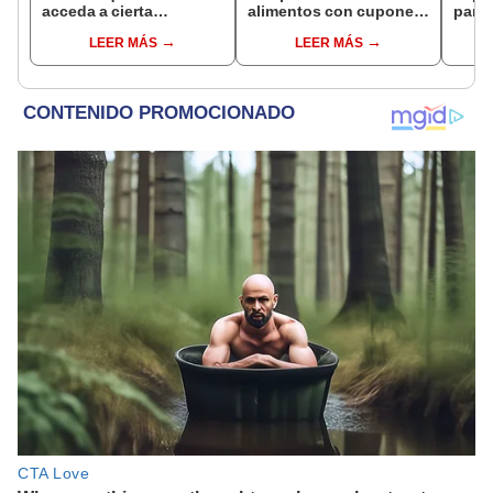
acceda a cierta
alimentos con cupones
para 
información de los
SNAP en cinco estados
benef
LEER MÁS
LEER MÁS
inmigrantes inscritos en
desde 2026
Socia
Medicaid
se s