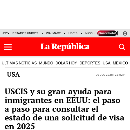
HOY
ESTADOS UNIDOS
WALMART
USCIS
NICOLÁS MADURO
P-8 PO
ÚLTIMAS NOTICIAS
MUNDO
DÓLAR HOY
DEPORTES
USA
MÉXICO
USA
06 Jul 2025 | 22:52 h
USCIS y su gran ayuda para
inmigrantes en EEUU: el paso
a paso para consultar el
estado de una solicitud de visa
en 2025