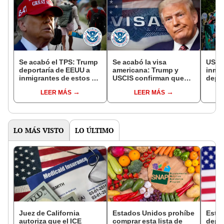
Se acabó el TPS: Trump
Se acabó la visa
USCIS
deportaría de EEUU a
americana: Trump y
inmig
inmigrantes de estos 2
USCIS confirman que
depo
países de inmediato,
estas personas ya no
Trump
LEER MÁS
LEER MÁS
según USCIS
pueden entrar a EEUU
extra
en 2025
perde
en ju
LO MÁS VISTO
LO ÚLTIMO
Juez de California
Estados Unidos prohíbe
Esta
autoriza que el ICE
comprar esta lista de
depó