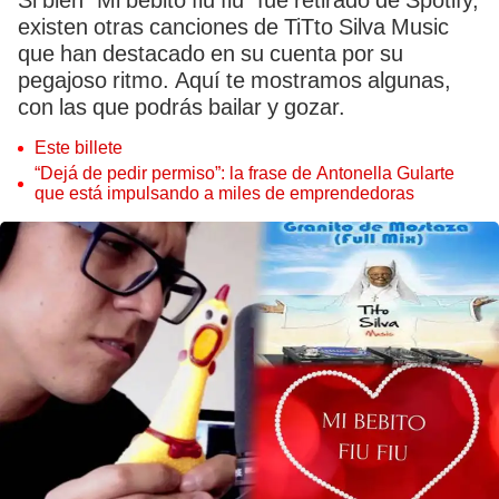
Si bien “Mi bebito fiu fiu” fue retirado de Spotify,
existen otras canciones de TiTto Silva Music
que han destacado en su cuenta por su
pegajoso ritmo. Aquí te mostramos algunas,
con las que podrás bailar y gozar.
Este billete
“Dejá de pedir permiso”: la frase de Antonella Gularte
que está impulsando a miles de emprendedoras