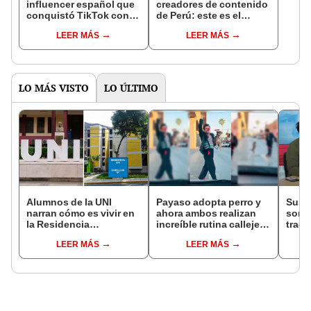
influencer español que
creadores de contenido
conquistó TikTok con
de Perú: este es el
su pasión por el Perú:
monto que puedes
LEER MÁS
LEER MÁS
"Mi amor nació por la
llegar a cobrar por 1.000
gastronomía"
vistas
LO MÁS VISTO
LO ÚLTIMO
Alumnos de la UNI
Payaso adopta perro y
Suse
narran cómo es vivir en
ahora ambos realizan
sorpr
la Residencia
increíble rutina callejera
traer
Universitaria: "Se
[VIDEO]
progr
LEER MÁS
LEER MÁS
despiertan a las 4.00 a.
m."