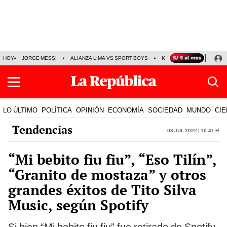
HOY
JORGE MESSI
ALIANZA LIMA VS SPORT BOYS
KENJI FUJIMORI
PRE
LO ÚLTIMO
POLÍTICA
OPINIÓN
ECONOMÍA
SOCIEDAD
MUNDO
CIE
Tendencias
08 Jul 2022 | 10:41 h
“Mi bebito fiu fiu”, “Eso Tilín”,
“Granito de mostaza” y otros
grandes éxitos de Tito Silva
Music, según Spotify