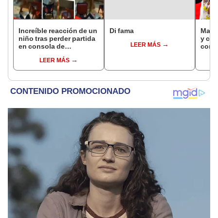
Increíble reacción de un
Di fama
Malum
niño tras perder partida
y caj
LEER MÁS
en consola de
con o
PlayStation se viraliza
parec
LEER MÁS