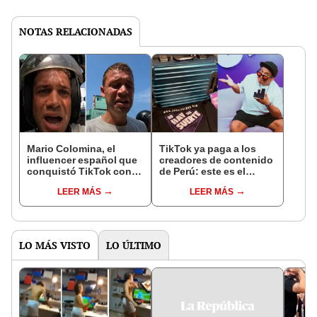
NOTAS RELACIONADAS
Mario Colomina, el
TikTok ya paga a los
influencer español que
creadores de contenido
conquistó TikTok con
de Perú: este es el
su pasión por el Perú:
monto que puedes
LEER MÁS
LEER MÁS
"Mi amor nació por la
llegar a cobrar por 1.000
gastronomía"
vistas
LO MÁS VISTO
LO ÚLTIMO