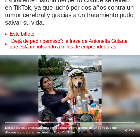
La valiente historia del perro Claude se reveló
en TikTok, ya que luchó por dos años contra un
tumor cerebral y gracias a un tratamiento pudo
salvar su vida.
Este billete
“Dejá de pedir permiso”: la frase de Antonella Gularte
que está impulsando a miles de emprendedoras
Desliza las imágenes para conocer la conmovedora historia de un perro que fue
1
/
5
diagnosticado con tumor cerebral. Foto: YouTube