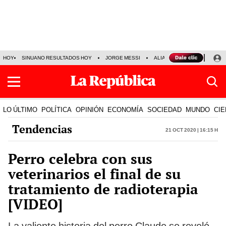
HOY
SINUANO RESULTADOS HOY
JORGE MESSI
ALIANZA LIMA VS SPORT BO
LO ÚLTIMO
POLÍTICA
OPINIÓN
ECONOMÍA
SOCIEDAD
MUNDO
CIE
Tendencias
21 Oct 2020 | 16:15 h
Perro celebra con sus
veterinarios el final de su
tratamiento de radioterapia
[VIDEO]