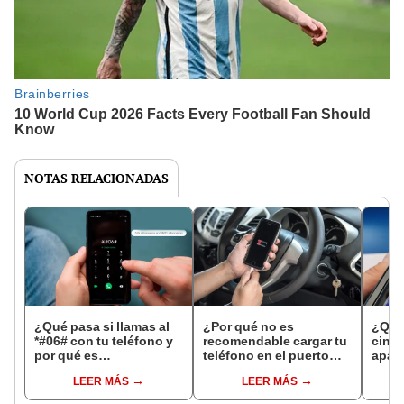
NOTAS RELACIONADAS
¿Qué pasa si llamas al
¿Por qué no es
¿Qué
*#06# con tu teléfono y
recomendable cargar tu
cinco
por qué es
teléfono en el puerto
apag
recomendable hacerlo?
USB del auto? Te
teléf
LEER MÁS
LEER MÁS
explicamos
resp