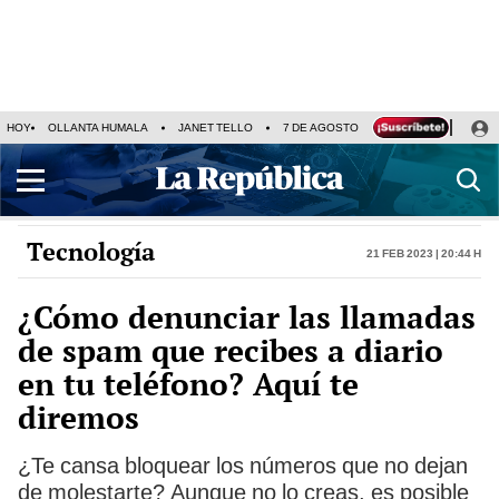
HOY
OLLANTA HUMALA
JANET TELLO
7 DE AGOSTO
TINKA RESULTADOS
Tecnología
21 Feb 2023 | 20:44 h
¿Cómo denunciar las llamadas
de spam que recibes a diario
en tu teléfono? Aquí te
diremos
¿Te cansa bloquear los números que no dejan
de molestarte? Aunque no lo creas, es posible