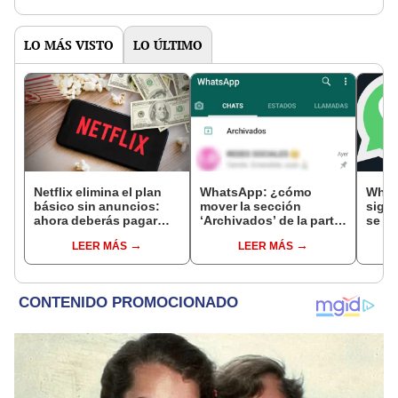
LO MÁS VISTO
LO ÚLTIMO
Netflix elimina el plan
WhatsApp: ¿cómo
What
básico sin anuncios:
mover la sección
signi
ahora deberás pagar
‘Archivados’ de la parte
se di
más para evitar la
superior para que
varia
LEER MÁS
LEER MÁS
publicidad
aparezca abajo?
‘XDD