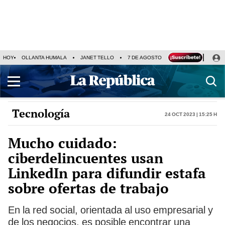
HOY
OLLANTA HUMALA
JANET TELLO
7 DE AGOSTO
TINKA RESULTADOS
Tecnología
24 Oct 2023 | 15:25 h
Mucho cuidado:
ciberdelincuentes usan
LinkedIn para difundir estafa
sobre ofertas de trabajo
En la red social, orientada al uso empresarial y
de los negocios, es posible encontrar una