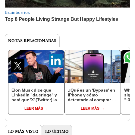
NOTAS RELACIONADAS
Elon Musk dice que
¿Qué es un 'Bypass' en
What
LinkedIn "da cringe" y
iPhone y cómo
signi
hará que 'X' (Twitter) la
detectarlo al comprar un
“:3” 
destrone con su nueva
celular de Apple usado?
en lo
LEER MÁS
LEER MÁS
opción
LO MÁS VISTO
LO ÚLTIMO