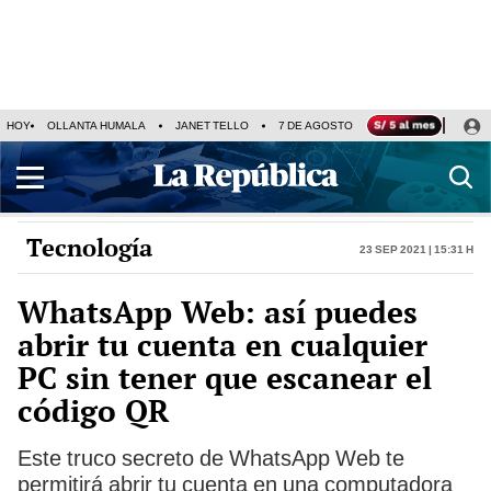
HOY
OLLANTA HUMALA
JANET TELLO
7 DE AGOSTO
TINKA RESULTADOS
Tecnología
23 Sep 2021 | 15:31 h
WhatsApp Web: así puedes
abrir tu cuenta en cualquier
PC sin tener que escanear el
código QR
Este truco secreto de WhatsApp Web te
permitirá abrir tu cuenta en una computadora