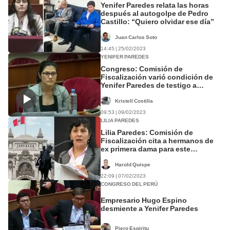
Yenifer Paredes relata las horas
después al autogolpe de Pedro
Castillo: “Quiero olvidar ese día”
Juan Carlos Soto
14:45 | 25/02/2023
YENIFER PAREDES
Congreso: Comisión de
Fiscalización varió condición de
Yenifer Paredes de testigo a
investigada
Kristell Costilla
09:53 | 09/02/2023
LILIA PAREDES
Lilia Paredes: Comisión de
Fiscalización cita a hermanos de
ex primera dama para este
miércoles 8
Harold Quispe
22:09 | 07/02/2023
CONGRESO DEL PERÚ
Empresario Hugo Espino
desmiente a Yenifer Paredes
Piero Espiritu