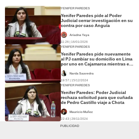
YENIFER PAREDES
Yenifer Paredes pide al Poder
Judicial cerrar investigación en su
contra por caso Anguía
Ariadna Yaya
11:26 | 16/01/2026
YENIFER PAREDES
Yenifer Paredes pide nuevamente
al PJ cambiar su domicilio en Lima
por uno en Cajamarca mientras es
investigada
Narda Saavedra
19:57 | 15/12/2024
YENIFER PAREDES
Yenifer Paredes: Poder Judicial
rechaza solicitud para que cuñada
de Pedro Castillo viaje a Chota
Mauricio Muñoz
22:43 | 28/11/2024