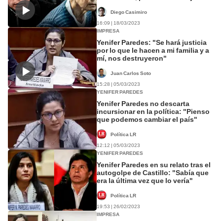
sí
Diego Casimiro
16:09 | 18/03/2023
IMPRESA
Yenifer Paredes: "Se hará justicia
por lo que le hacen a mi familia y a
mí, nos destruyeron"
Juan Carlos Soto
15:28 | 05/03/2023
YENIFER PAREDES
Yenifer Paredes no descarta
incursionar en la política: "Pienso
que podemos cambiar el país"
Política LR
12:12 | 05/03/2023
YENIFER PAREDES
Yenifer Paredes en su relato tras el
autogolpe de Castillo: "Sabía que
era la última vez que lo vería"
Política LR
19:53 | 26/02/2023
IMPRESA