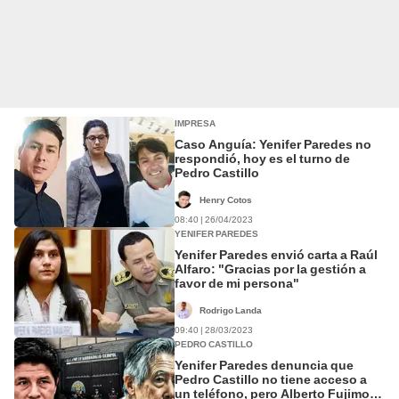
IMPRESA
Caso Anguía: Yenifer Paredes no
respondió, hoy es el turno de
Pedro Castillo
Henry Cotos
08:40 | 26/04/2023
YENIFER PAREDES
Yenifer Paredes envió carta a Raúl
Alfaro: "Gracias por la gestión a
favor de mi persona"
Rodrigo Landa
09:40 | 28/03/2023
PEDRO CASTILLO
Yenifer Paredes denuncia que
Pedro Castillo no tiene acceso a
un teléfono, pero Alberto Fujimori