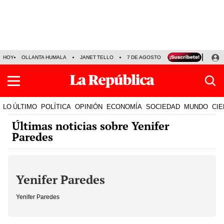
HOY
OLLANTA HUMALA
JANET TELLO
7 DE AGOSTO
TINKA RESULTADOS
LO ÚLTIMO
POLÍTICA
OPINIÓN
ECONOMÍA
SOCIEDAD
MUNDO
CIE
Últimas noticias sobre Yenifer
Paredes
Yenifer Paredes
Yenifer Paredes