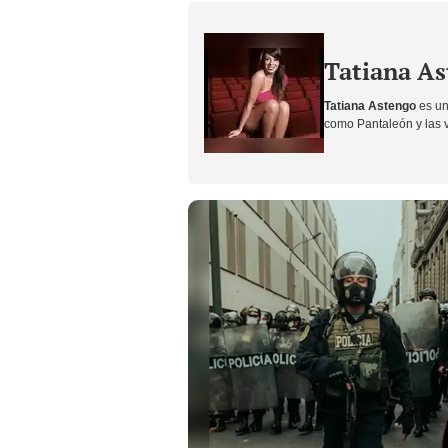
Tatiana A
Tatiana Astengo
es un
como Pantaleón y las vi