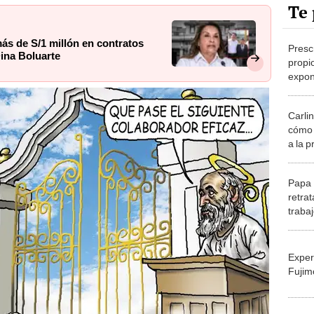
Te 
s de S/1 millón en contratos
Presc
Dina Boluarte
propi
expon
se bli
dere
Carli
cómo 
a la 
postu
simul
Papa 
retrat
trabaj
para a
Iglesi
Exper
Fujim
Migue