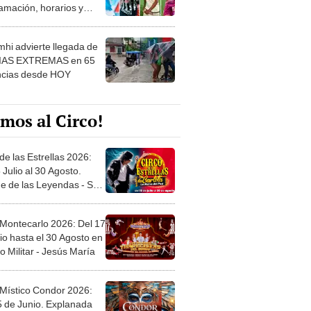
 ver
hi advierte llegada de
IAS EXTREMAS en 65
ncias desde HOY
mos al Circo!
de las Estrellas 2026:
 Julio al 30 Agosto.
e de las Leyendas - San
l
 Montecarlo 2026: Del 17
io hasta el 30 Agosto en
o Militar - Jesús María
 Místico Condor 2026:
5 de Junio. Explanada
 21