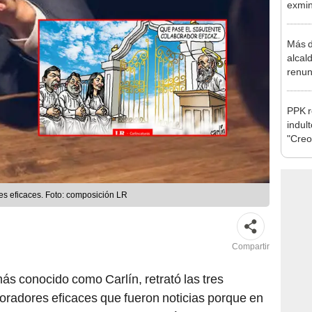
la m
Más d
alcal
renun
reele
PPK r
indul
"Creo
cárce
es eficaces. Foto: composición LR
Compartir
más conocido como Carlín, retrató las tres
radores eficaces que fueron noticias porque en
por suicidio o crimen de extorsión. En el dibujo