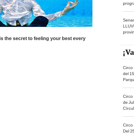
dónde
Senam
LLUV
provi
¡Va
Circo 
del 15
Parqu
Migue
Circo
de Jul
Círcul
Circo
Del 2
Costa