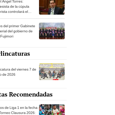
esista de la cúpula
rista controlará el
r año del Senado
les del primer Gabinete
erial del gobierno de
 Fujimori
lincaturas
catura del viernes 7 de
o de 2026
tas Recomendadas
os de Liga 1 en la fecha
 Torneo Clausura 2026:
amación, horarios y