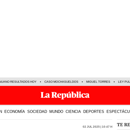
NUANO RESULTADOS HOY
CASO MOCHASUELDOS
MIGUEL TORRES
LEY PU
N
ECONOMÍA
SOCIEDAD
MUNDO
CIENCIA
DEPORTES
ESPECTÁCU
TE R
02 Jul 2025 | 10:47 h