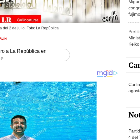
congr
fujimo
prime
a del 2 de julio. Foto: La República
Perfi
Minist
RLÍN
Keiko
ero a La República en
le
Car
Carlin
agost
No
Partid
4 del
progr