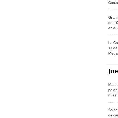
Gran 
del 10
en el
La Ca
17 de 
Mega 
Ju
Maste
palab
nuest
Solita
de ca
moda.