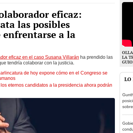
colaborador eficaz:
ata las posibles
 enfrentarse a la
OLLA
ador eficaz en el caso Susana Villarán
ha prendido las
LA T
GUIO
e tendría colaborar con la justicia.
Carlincatura de hoy expone cómo en el Congreso se
humanos
LO
los eternos candidatos a la presidencia ahora podrán
Gunth
posic
sobre
Aliag
Gobie
condu
exmin