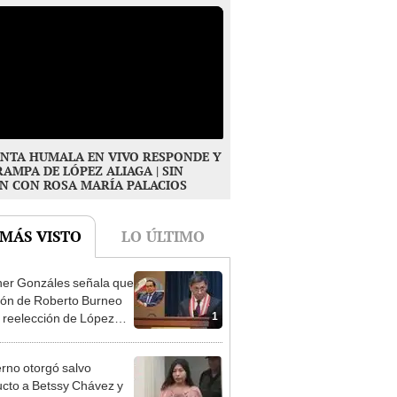
NTA HUMALA EN VIVO RESPONDE Y
RAMPA DE LÓPEZ ALIAGA | SIN
N CON ROSA MARÍA PALACIOS
 MÁS VISTO
LO ÚLTIMO
er Gonzáles señala que
ión de Roberto Burneo
1
 reelección de López
a no representan al JNE
rno otorgó salvo
cto a Betssy Chávez y
2
istra viajó a México en