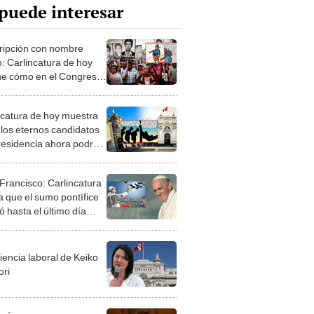
puede interesar
ripción con nombre
o: Carlincatura de hoy
e cómo en el Congreso
nda a violadores de
chos humanos
ncatura de hoy muestra
los eternos candidatos
presidencia ahora podrán
lar al Senado en
táneo
Francisco: Carlincatura
a que el sumo pontífice
ó hasta el último día
lejar los males de la
a
iencia laboral de Keiko
ori
l Ángel Torres: