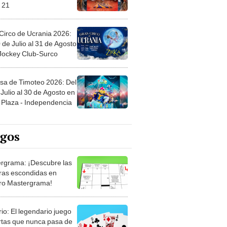
Circo de Ucrania 2026:
 de Julio al 31 de Agosto
 Jockey Club-Surco
sa de Timoteo 2026: Del
Julio al 30 de Agosto en
Plaza - Independencia
egos
rgrama: ¡Descubre las
ras escondidas en
ro Mastergrama!
rio: El legendario juego
rtas que nunca pasa de
 Organiza el mazo y