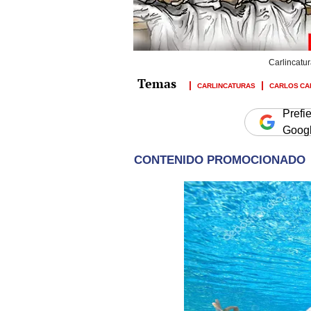
Carlincatur
CARLINCATURAS
CARLOS CA
Prefi
Goog