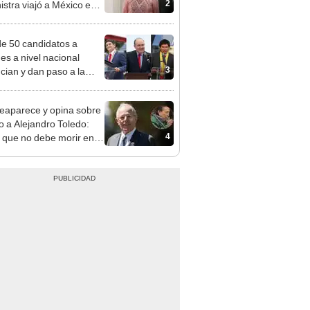
adrugada
e 50 candidatos a
des a nivel nacional
3
cian y dan paso a la
cción encubierta
eaparece y opina sobre
to a Alejandro Toledo:
4
 que no debe morir en la
l"