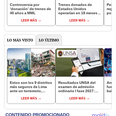
Controversia por
Trenes donados de
Pese 
‘donación’ de trenes de
Estados Unidos
regid
40 años a MML
operarían en 18 meses y
polé
costo sería de S/5.00
LEER MÁS
LEER MÁS
desde Chosica hacia el
Callao
LO MÁS VISTO
LO ÚLTIMO
Estos son los 9 distritos
Resultados UNSA del
Armon
más seguros de Lima
examen de admisión
fue i
ante un terremoto,
ordinario I fase 2027:
bala
según indica el CISMID
link para conocer los
en Ma
LEER MÁS
LEER MÁS
resultados por carreras
páni