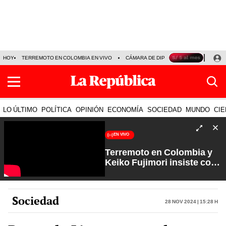
HOY
TERREMOTO EN COLOMBIA EN VIVO
CÁMARA DE DIPUTADOS
PRECIO D
LO ÚLTIMO
POLÍTICA
OPINIÓN
ECONOMÍA
SOCIEDAD
MUNDO
CIE
EN VIVO
Terremoto en Colombia y
Keiko Fujimori insiste con
los feriados | Que No Se Te
Olvide con Carlos Cornejo
Sociedad
28 Nov 2024 | 15:28 h