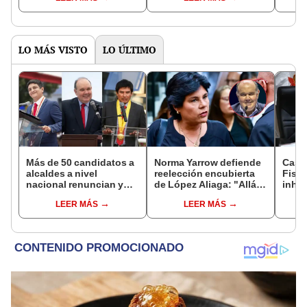
intoxicación masiva:
Gobierno
impun
"Juegan con nuestra
liber
vida"
LO MÁS VISTO
LO ÚLTIMO
Más de 50 candidatos a
Norma Yarrow defiende
Caso
alcaldes a nivel
reelección encubierta
Fisca
nacional renuncian y
de López Aliaga: "Allá el
inhab
dan paso a la reelección
Jurado que se deja
exco
LEER MÁS
LEER MÁS
encubierta
sacar la vuelta"
fujim
Cord