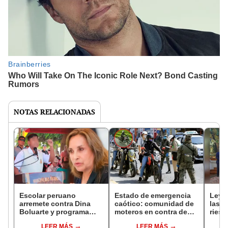
NOTAS RELACIONADAS
Escolar peruano
Estado de emergencia
Ley 
arremete contra Dina
caótico: comunidad de
las p
Boluarte y programa
moteros en contra de
riesg
Wasi Mikuna por
decreto aprobado por
mient
LEER MÁS
LEER MÁS