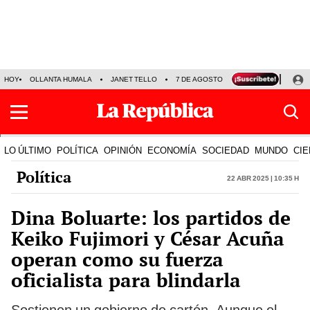
HOY
OLLANTA HUMALA
JANET TELLO
7 DE AGOSTO
TINKA RESULTADOS
LO ÚLTIMO
POLÍTICA
OPINIÓN
ECONOMÍA
SOCIEDAD
MUNDO
CIE
Política
22 Abr 2025 | 10:35 h
Dina Boluarte: los partidos de
Keiko Fujimori y César Acuña
operan como su fuerza
oficialista para blindarla