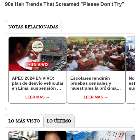
NOTAS RELACIONADAS
APEC 2024 EN VIVO:
Escolares rendirán
No so
plan de desvío vehicular
pruebas censales y
estas
en Lima, suspensión de
muestrales la próxima
susp
clases y teletrabajo 11
semana que vuelven a
prese
LEER MÁS
LEER MÁS
12 y 13 de noviembre
las aulas
naci
LO MÁS VISTO
LO ÚLTIMO