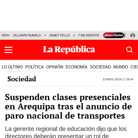
HOY
OLLANTA HUMALA
JANET TELLO
7 DE AGOSTO
TINKA RESULTADOS
LO ÚLTIMO
POLÍTICA
OPINIÓN
ECONOMÍA
SOCIEDAD
MUNDO
CIE
Sociedad
13 Nov 2024 | 7:30 h
Suspenden clases presenciales
en Arequipa tras el anuncio de
paro nacional de transportes
La gerente regional de educación dijo que los
directores deberán presentar un rol de