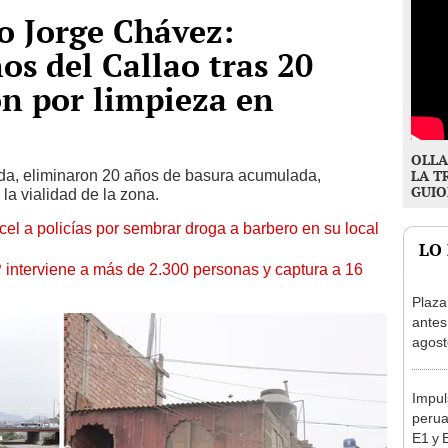
o Jorge Chávez:
os del Callao tras 20
n por limpieza en
OLLA
a, eliminaron 20 años de basura acumulada,
LA T
GUIO
la vialidad de la zona.
l a policías por sembrar droga a barbero en su local
LO
nterviene a más de 2.300 personas y captura a 16
Plaza
antes
agost
tiend
p.m.
Impul
perua
E1 y 