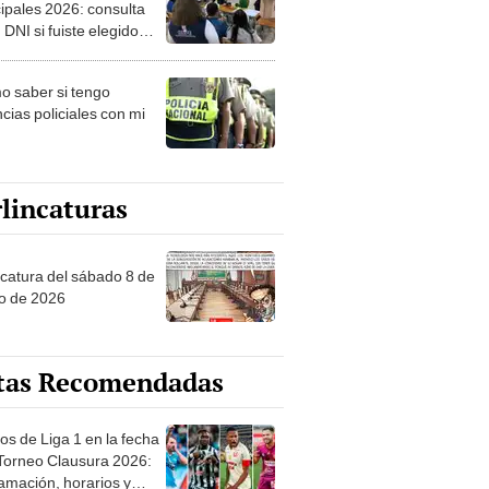
ipales 2026: consulta
 DNI si fuiste elegido
ro de mesa para este 4
ubre en el link oficial de
 saber si tengo
NPE
cias policiales con mi
lincaturas
ncatura del sábado 8 de
o de 2026
tas Recomendadas
os de Liga 1 en la fecha
 Torneo Clausura 2026:
amación, horarios y