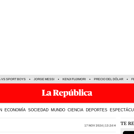
A VS SPORT BOYS
JORGE MESSI
KENJI FUJIMORI
PRECIO DEL DÓLAR
F
N
ECONOMÍA
SOCIEDAD
MUNDO
CIENCIA
DEPORTES
ESPECTÁCU
TE R
17 Nov 2024 | 13:24 h