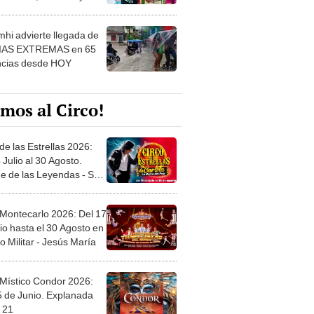
 ver
hi advierte llegada de
IAS EXTREMAS en 65
ncias desde HOY
mos al Circo!
de las Estrellas 2026:
 Julio al 30 Agosto.
e de las Leyendas - San
l
 Montecarlo 2026: Del 17
io hasta el 30 Agosto en
o Militar - Jesús María
 Místico Condor 2026:
5 de Junio. Explanada
 21