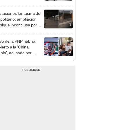
 serían los más
iciados
staciones fantasma del
politano: ampliación
3
 sigue inconclusa por
 de buses y una adenda
ncada
ivo de la PNP habría
ierto a la ‘China
4
nia’, acusada por
dio en La Victoria que
10 muertos