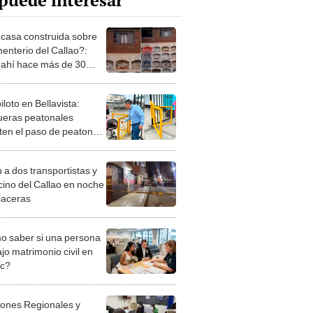
puede interesar
casa construida sobre
menterio del Callao?:
 ahí hace más de 30
iloto en Bellavista:
ueras peatonales
ten el paso de peatones
cletas, pero bloquean
o a motos
 a dos transportistas y
o del Callao en noche
laceras
 saber si una persona
jo matrimonio civil en
ec?
iones Regionales y