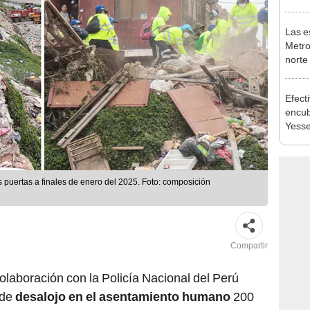
pymes
benef
Las e
Metro
norte
falta
esta
Efect
encub
Yesse
incen
dejó 
 puertas a finales de enero del 2025. Foto: composición
Compartir
colaboración con la Policía Nacional del Perú
 de
desalojo en el asentamiento humano
200