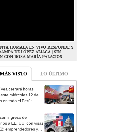
NTA HUMALA EN VIVO RESPONDE Y
RAMPA DE LÓPEZ ALIAGA | SIN
N CON ROSA MARÍA PALACIOS
 MÁS VISTO
LO ÚLTIMO
 Vea cerrará horas
 este miércoles 12 de
1
o en todo el Perú:
as atenderán hasta las 7
san ingreso de
nos a EE. UU. con visas
2
E2: emprendedores y