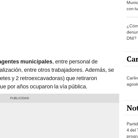
Munic
con tu
miemb
de oct
¿Cómo
la O
denun
DNI?
Car
agentes municipales
, entre personal de
alización, entre otros trabajadores. Además, se
etes y 2 retroexcavadoras) que retiraron
Carli
agost
que por años ocuparon la vía pública.
No
Partid
4 del
progr