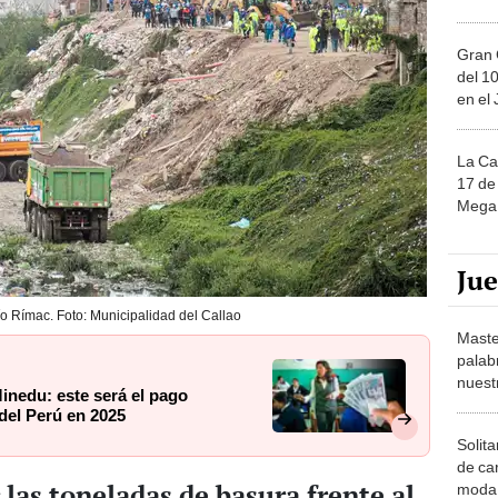
Gran 
del 10
en el
La Ca
17 de 
Mega 
Ju
ío Rímac. Foto: Municipalidad del Callao
Maste
palab
nuest
inedu: este será el pago
del Perú en 2025
Solita
de ca
las toneladas de basura frente al
moda.