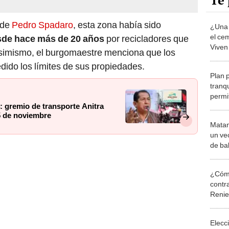
Te 
lde
Pedro Spadaro
, esta zona había sido
¿Una 
el ce
de hace más de 20 años
por recicladores que
Viven
Asimismo, el burgomaestre menciona que los
años
ido los límites de sus propiedades.
Plan p
tranq
permi
 gremio de transporte Anitra
y bici
15 de noviembre
acces
Matan
un vecin
de ba
¿Cómo
contra
Reni
Elecc