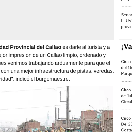
dónde
Senam
LLUV
provi
¡Va
dad Provincial del Callao
es darle al turista y a
mejor impresión de un Callao limpio, ordenado y
Circo 
ses venimos trabajando arduamente para que el
del 15
 con una mejor infraestructura de pistas, veredas,
Parqu
ridad”, indicó el burgomaestre.
Migue
Circo
de Jul
Círcul
Circo
Del 2
Costa