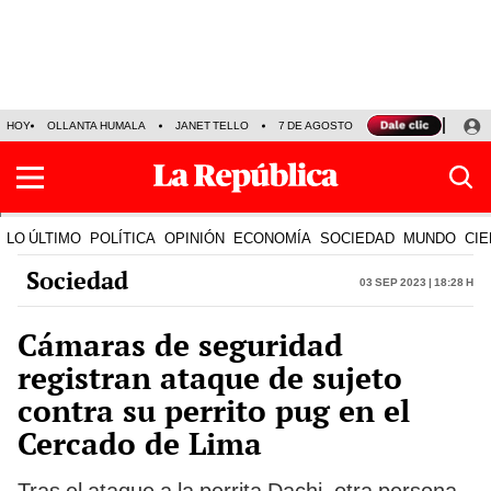
HOY
OLLANTA HUMALA
JANET TELLO
7 DE AGOSTO
TINKA RESULTADOS
LO ÚLTIMO
POLÍTICA
OPINIÓN
ECONOMÍA
SOCIEDAD
MUNDO
CIE
Sociedad
03 Sep 2023 | 18:28 h
Cámaras de seguridad
registran ataque de sujeto
contra su perrito pug en el
Cercado de Lima