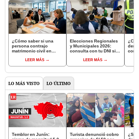
¿Cómo saber si una
Elecciones Regionales
¿Cóm
persona contrajo
y Municipales 2026:
denun
matrimonio civil en
consulta con tu DNI si
con 
Reniec?
fuiste elegido miembro
LEER MÁS
LEER MÁS
de mesa para este 4 de
octubre en el link oficial
de la ONPE
LO MÁS VISTO
LO ÚLTIMO
Temblor en Junín:
Turista denunció cobro
¿Se t