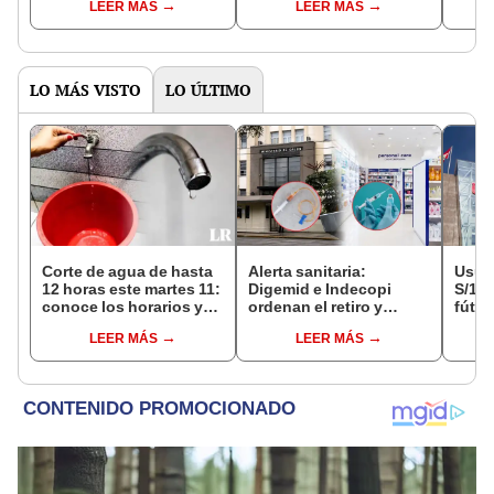
LEER MÁS
LEER MÁS
un edificio
perrita
cubri
LO MÁS VISTO
LO ÚLTIMO
Corte de agua de hasta
Alerta sanitaria:
Usuar
12 horas este martes 11:
Digemid e Indecopi
S/14.
conoce los horarios y
ordenan el retiro y
fútbo
zonas afectadas en
destrucción de estos
se ne
LEER MÁS
LEER MÁS
Miraflores, SJL, Los
productos médicos
Indec
Olivos y más
contra el cáncer por
empr
riesgos a la salud
19.0