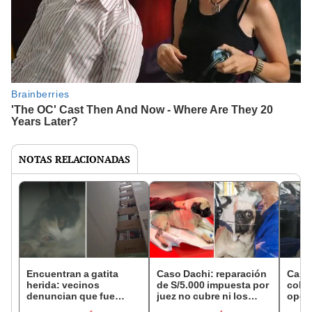
NOTAS RELACIONADAS
Encuentran a gatita
Caso Dachi: reparación
Caso 
herida: vecinos
de S/5.000 impuesta por
colec
denuncian que fue
juez no cubre ni los
oper
lanzada del piso 13 de
gastos de operación de
porqu