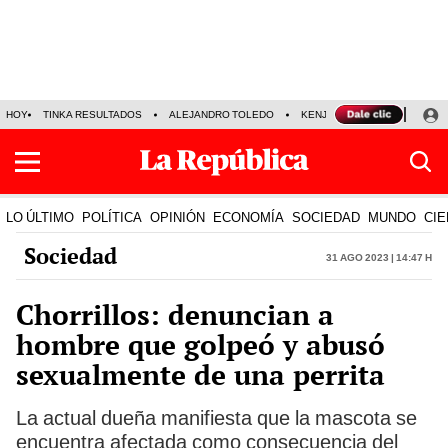
HOY
TINKA RESULTADOS
ALEJANDRO TOLEDO
KENJI FUJIMORI
PRECIO
LO ÚLTIMO
POLÍTICA
OPINIÓN
ECONOMÍA
SOCIEDAD
MUNDO
CIE
Sociedad
31 Ago 2023 | 14:47 h
Chorrillos: denuncian a
hombre que golpeó y abusó
sexualmente de una perrita
La actual dueña manifiesta que la mascota se
encuentra afectada como consecuencia del