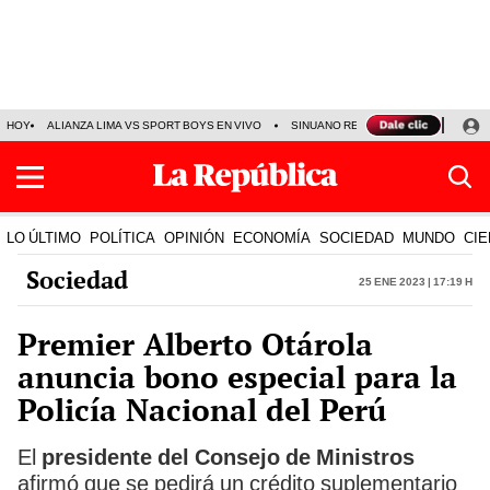
HOY
ALIANZA LIMA VS SPORT BOYS EN VIVO
SINUANO RESULTADOS HOY
JO
LO ÚLTIMO
POLÍTICA
OPINIÓN
ECONOMÍA
SOCIEDAD
MUNDO
CIE
Sociedad
25 Ene 2023 | 17:19 h
Premier Alberto Otárola
anuncia bono especial para la
Policía Nacional del Perú
El
presidente del Consejo de Ministros
afirmó que se pedirá un crédito suplementario