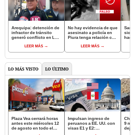
Arequipa: detención de
No hay evidencia de que
San I
infractor de tránsito
asesinato a policía en
sicar
generó conflicto en La
Piura tenga relación con
hacer
Joya
las protestas
clien
LEER MÁS
LEER MÁS
vícti
LO MÁS VISTO
LO ÚLTIMO
Plaza Vea cerrará horas
Impulsan ingreso de
Choq
antes este miércoles 12
peruanos a EE. UU. con
9 mue
de agosto en todo el
visas E1 y E2:
deja 
Perú: tiendas atenderán
emprendedores y
mini