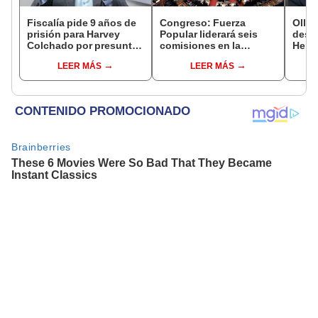
Fiscalía pide 9 años de
Congreso: Fuerza
Ollan
prisión para Harvey
Popular liderará seis
destr
Colchado por presunta
comisiones en la
Hered
negociación
Cámara de Diputados
el 20
LEER MÁS
LEER MÁS
incompatible y falsedad
ideológica