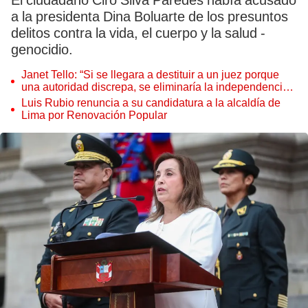
El ciudadano Ciro Silva Paredes había acusado
a la presidenta Dina Boluarte de los presuntos
delitos contra la vida, el cuerpo y la salud -
genocidio.
Janet Tello: “Si se llegara a destituir a un juez porque
una autoridad discrepa, se eliminaría la independencia
judicial”
Luis Rubio renuncia a su candidatura a la alcaldía de
Lima por Renovación Popular