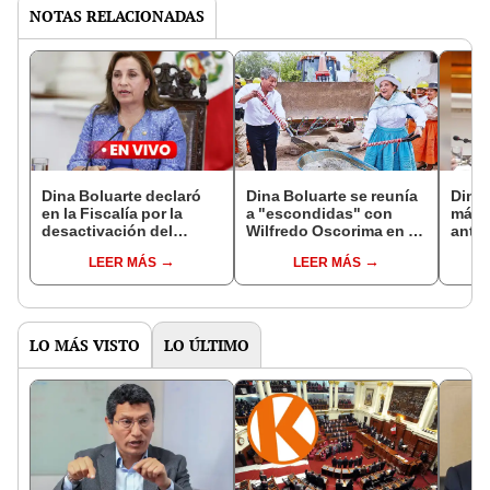
NOTAS RELACIONADAS
Dina Boluarte declaró
Dina Boluarte se reunía
Dina 
en la Fiscalía por la
a "escondidas" con
más 
desactivación del
Wilfredo Oscorima en su
ante 
equipo policial de
despacho personal de
LEER MÁS
LEER MÁS
apoyo al Eficcop
Palacio
LO MÁS VISTO
LO ÚLTIMO