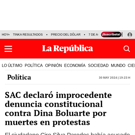
HOY
TINKA RESULTADOS
PRECIO DEL DÓLAR
7 DE AGOSTO
OLLANTA H
LO ÚLTIMO
POLÍTICA
OPINIÓN
ECONOMÍA
SOCIEDAD
MUNDO
CIE
Política
30 May 2024 | 19:23 h
SAC declaró improcedente
denuncia constitucional
contra Dina Boluarte por
muertes en protestas