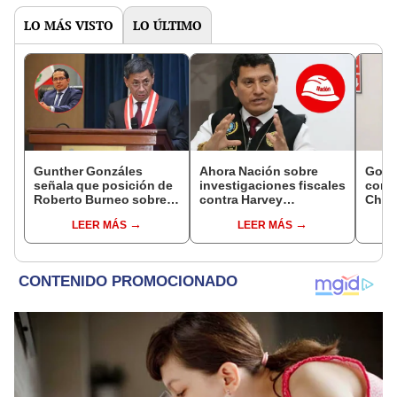
LO MÁS VISTO
LO ÚLTIMO
Gunther Gonzáles
Ahora Nación sobre
Gobi
señala que posición de
investigaciones fiscales
cond
Roberto Burneo sobre
contra Harvey
Cháve
reelección de López
Colchado: "El Ministerio
viajó
LEER MÁS
LEER MÁS
Aliaga no representan al
Público no puede ser
madr
JNE
utilizado políticamente"