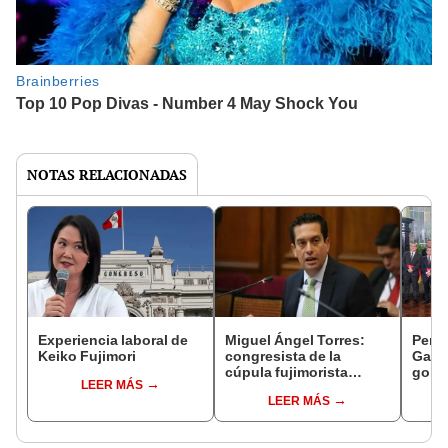
NOTAS RELACIONADAS
Experiencia laboral de
Miguel Ángel Torres:
Perfi
Keiko Fujimori
congresista de la
Gabin
cúpula fujimorista
gobi
LEER MÁS
controlará el primer año
Fujim
LEER MÁS
del Senado