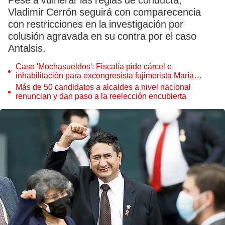
Pese a vulnerar las reglas de conducta,
Vladimir Cerrón seguirá con comparecencia
con restricciones en la investigación por
colusión agravada en su contra por el caso
Antalsis.
Caso 'Mochasueldos': Fiscalía pide cárcel e
inhabilitación para excongresista fujimorista María
Cordero Jon Tay
Más de 50 candidatos a alcaldes a nivel nacional
renuncian y dan paso a la reelección encubierta